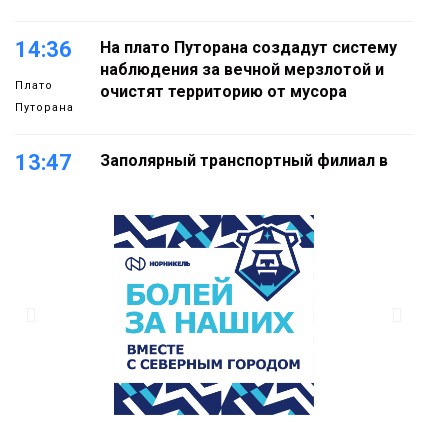
14:36
На плато Путорана создадут систему
наблюдения за вечной мерзлотой и
Плато
очистят территорию от мусора
Путорана
13:47
Заполярный транспортный филиал в
Дудинке заасфальтировал 47 тысяч
«квадратов» грузовых площадок
Новости
13:10
В Норильске лыжную базу «Оль-Гуль»
закрыли из-за появления медведя
Животные
12:25
Барнаул обошёл Красноярск в
списке городов, откуда приехали
Проекты
норильчане
Медиакомпании