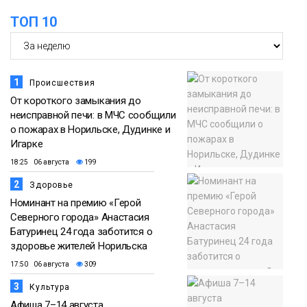
ТОП 10
1
Происшествия
От короткого замыкания до
неисправной печи: в МЧС сообщили
о пожарах в Норильске, Дудинке и
Игарке
18:25 06 августа
199
2
Здоровье
Номинант на премию «Герой
Северного города» Анастасия
Батуринец 24 года заботится о
здоровье жителей Норильска
17:50 06 августа
309
3
Культура
Афиша 7–14 августа