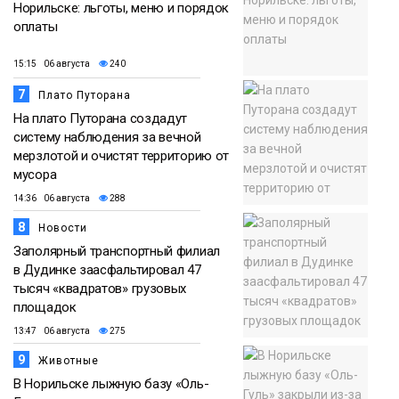
Норильске: льготы, меню и порядок
оплаты
15:15 06 августа
240
7
Плато Путорана
На плато Путорана создадут
систему наблюдения за вечной
мерзлотой и очистят территорию от
мусора
14:36 06 августа
288
8
Новости
Заполярный транспортный филиал
в Дудинке заасфальтировал 47
тысяч «квадратов» грузовых
площадок
13:47 06 августа
275
9
Животные
В Норильске лыжную базу «Оль-