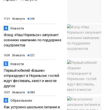
17:21 06 августа
204
4
Новости
Фонд «Наш Норильск» запускает
осеннюю кампанию по поддержке
соцпроектов
16:39 06 августа
221
5
Новости
Первый юбилей «Башни»
отпразднуют в Норильске: гостей
ждут фестиваль, квест и многое
другое
15:57 06 августа
280
6
Образование
Как устроено школьное питание в