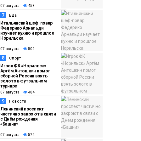
07 августа
453
7
Еда
Итальянский шеф-повар
Федерико Арнальди
изучает кухню и прошлое
Норильска
07 августа
502
8
Спорт
Игрок ФК «Норильск»
Артём Антошкин помог
сборной России взять
золото в футзальном
турнире
07 августа
484
9
Новости
Ленинский проспект
частично закроют в связи
с Днём рождения
«Башни»
07 августа
572