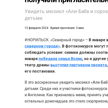
Увидеть мюзикл «Али-Баба и сорок
детьми.
12 февраля 2024
Время прочтения: 3 мин.
#НОРИЛЬСК. «Северный город» –
В январе 
53)
северном городе»
. В фотоконкурсе могут 
558)
соблюдать условие: снимки должны соотве
января
победила семья Волик
, но и други
театр драмы
выступил партнером проекта
его постановки.
В это воскресенье увидеть мюзикл «Али-Баб
детьми. Среди них и участники фотоконкурса 
и Ангелина. Как призналась мама, принять уч
остальных домочадцев это стало сюрпризом,