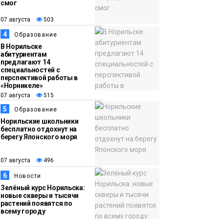
смог
13:59
«Домик Хоббитов» и
07 августа
503
07 августа
«Самолёт в облаках»
4
Образование
появятся в Кайеркане
Новости
В Норильске
абитуриентам
предлагают 14
специальностей с
перспективой работы в
«Норникеле»
07 августа
515
5
Образование
Норильские школьники
бесплатно отдохнут на
берегу Японского моря
07 августа
496
6
Новости
Зелёный курс Норильска:
новые скверы и тысячи
растений появятся по
всему городу