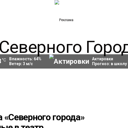
Влажность:
64
%
Актировки
3
°C
Ветер:
3
м/с
Прогноз:
в школу
 «Северного города»
ые в театр