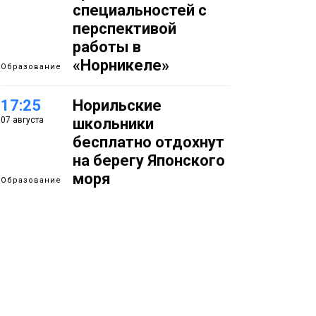
специальностей с
перспективой
работы в
«Норникеле»
Образование
17:25
Норильские
07 августа
школьники
бесплатно отдохнут
на берегу Японского
моря
Образование
16:41
Зелёный курс
07 августа
Норильска: новые
скверы и тысячи
растений появятся по
всему городу
Новости