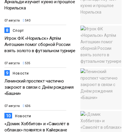
Арнальди изучает кухню и прошлое
Норильска
07 августа
540
8
Спорт
Игрок ФК «Норильск» Артём
Антошкин помог сборной России
взять золото в футзальном турнире
07 августа
535
9
Новости
Ленинский проспект частично
закроют в связи с Днём рождения
«Башни»
07 августа
636
10
Новости
«Домик Хоббитов» и «Самолёт в
облаках» появятся в Кайеркане