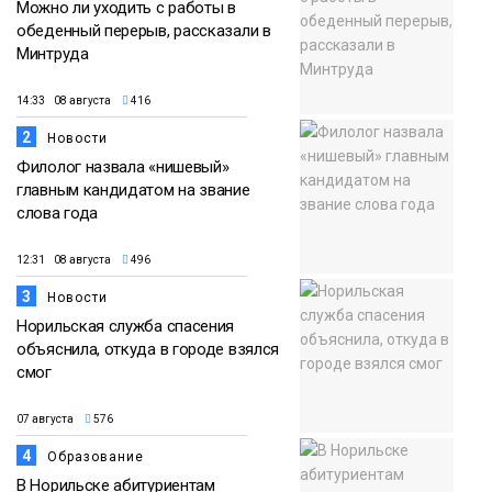
Можно ли уходить с работы в
обеденный перерыв, рассказали в
Минтруда
14:33 08 августа
416
2
Новости
Филолог назвала «нишевый»
главным кандидатом на звание
слова года
12:31 08 августа
496
3
Новости
Норильская служба спасения
объяснила, откуда в городе взялся
смог
07 августа
576
4
Образование
В Норильске абитуриентам