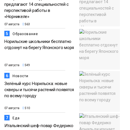
предлагают 14 специальностей с
перспективой работы в
«Норникеле»
07 августа
563
5
Образование
Норильские школьники бесплатно
отдохнут на берегу Японского моря
07 августа
549
6
Новости
Зелёный курс Норильска: новые
скверы и тысячи растений появятся
по всему городу
07 августа
510
7
Еда
Итальянский шеф-повар Федерико