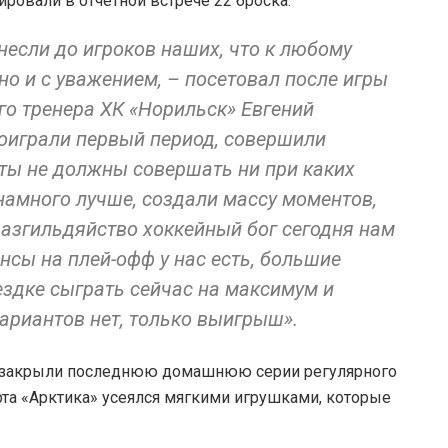
ировали в отчетной встрече 22 броска.
несли до игроков наших, что к любому
но и с уважением, – посетовал после игры
о тренера ХК «Норильск» Евгений
оиграли первый период, совершили
ты не должны совершать ни при каких
намного лучше, создали массу моментов,
разгильдяйство хоккейный бог сегодня нам
нсы на плей-офф у нас есть, большие
оездке сыграть сейчас на максимум и
ариантов нет, только выигрыш».
о закрыли последнюю домашнюю серии регулярного
та «Арктика» усеялся мягкими игрушками, которые