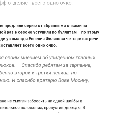
фф отделяет всего одно очко.
е продлили серию с набранными очками на
ой раз в сезоне уступили по буллитам – по этому
еди у команды Евгения Филинова четыре встречи
составляет всего одно очко.
лся своим мнением об увиденном главный
юков. – Спасибо ребятам за терпение,
бенно второй и третий период, но
анию. И спасибо вратарю Вове Мосину,
чане не смогли забросить ни одной шайбы в
днительное положение, пропустив дважды. В