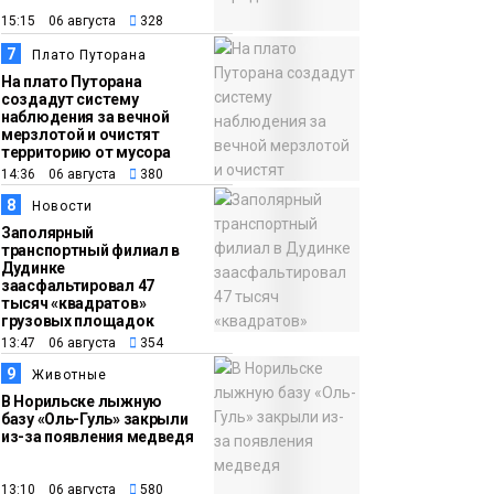
15:15 06 августа
328
7
Плато Путорана
На плато Путорана
создадут систему
наблюдения за вечной
мерзлотой и очистят
территорию от мусора
14:36 06 августа
380
8
Новости
Заполярный
транспортный филиал в
Дудинке
заасфальтировал 47
тысяч «квадратов»
грузовых площадок
13:47 06 августа
354
9
Животные
В Норильске лыжную
базу «Оль-Гуль» закрыли
из-за появления медведя
13:10 06 августа
580