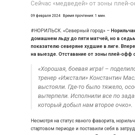
Сейчас «медведей» от зоны плей-о
53)
09 февраля 2024
Время прочтения: 1 мин.
558)
#НОРИЛЬСК. «Северный город» –
Норильчан
домашнем льду до пяти матчей, но в седьм
показателю северяне худшие в лиге. Впер
на выезде. Отставание от зоны плей-офф 
«Хорошая, боевая игра! – подели
тренер «Ижстали» Константин Масл
выстояли. Где-то было тяжело, осо
вытерпели. Исполнили все по зад
который добыл нам второе очко».
Несмотря на статус явного фаворита, нориль
стартовом периоде и поставили себя в затру