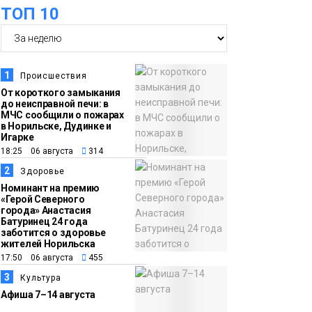
оплаты
Образование
ТОП 10
14:36
На плато Путорана
создадут систему
наблюдения за вечной
1
Происшествия
мерзлотой и очистят
От короткого замыкания
Плато
до неисправной печи: в
территорию от мусора
Путорана
МЧС сообщили о пожарах
в Норильске, Дудинке и
Игарке
13:47
Заполярный
18:25 06 августа
314
транспортный филиал
2
Здоровье
в Дудинке
Номинант на премию
«Герой Северного
заасфальтировал 47
города» Анастасия
Батуринец 24 года
тысяч «квадратов»
заботится о здоровье
грузовых площадок
жителей Норильска
Новости
17:50 06 августа
455
3
Культура
13:10
В Норильске лыжную
Афиша 7–14 августа
базу «Оль-Гуль»