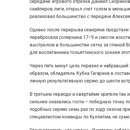
середине игрового отрезка Даниил Скориков
снайперов лиги, открыл счет голом в меньш
реализовал большинство с передачи Алексея П
Однако после перерыва северяне предстали
перебросали соперника 17–9 и смогли восста
выстрелом в большинстве сетку за спиной 
для воспитанника тольяттинского хоккея этот
Через пять минут цель поразил и набравший 
образом, обладатель Кубка Гагарина в соста
личную результативную серию до шести встр
В третьем периоде и овертайме зрители так 
сильнее оказались гости – победную точку п
подобных сериях семь раз по ходу сезона пр
специалистом команды по буллитам, не суме