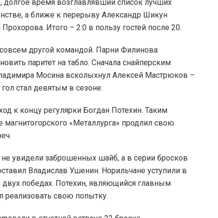
, долгое время возглавлявший список лучших
инстве, а ближе к перерыву Александр Шикун
рохорова. Итого – 2:0 в пользу гостей после 20.
 совсем другой командой. Парни Филинова
новить паритет на табло. Сначала снайперским
Владимира Мосина всколыхнул Алексей Мастрюков –
 гол стал девятым в сезоне.
ход к концу регулярки Богдан Потехин. Таким
ве магнитогорского «Металлурга» продлил свою
еч.
и не увидели заброшенных шайб, а в серии бросков
оставил Владислав Ушенин. Норильчане уступили в
и двух победах. Потехин, являющийся главным
л реализовать свою попытку.