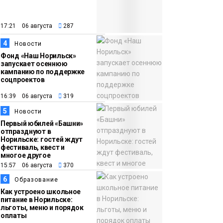
закрыли из-за
появления медведя
Животные
17:21 06 августа
287
4
12:25
Барнаул обошёл
Новости
Фонд «Наш Норильск»
Красноярск в
запускает осеннюю
списке городов,
кампанию по поддержке
соцпроектов
откуда приехали
Проекты
норильчане
16:39 06 августа
319
Медиакомпании
5
Новости
Первый юбилей «Башни»
отпразднуют в
Норильске: гостей ждут
фестиваль, квест и
многое другое
15:57 06 августа
370
6
Образование
Как устроено школьное
питание в Норильске:
льготы, меню и порядок
оплаты