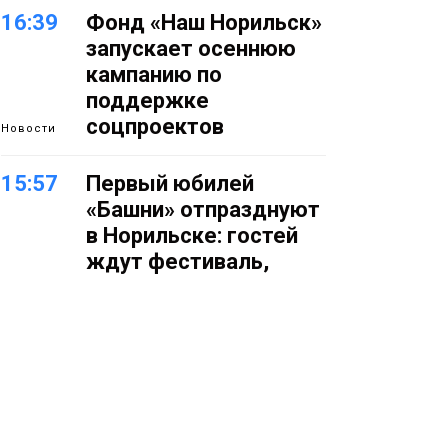
16:39
Фонд «Наш Норильск»
запускает осеннюю
кампанию по
поддержке
соцпроектов
Новости
15:57
Первый юбилей
«Башни» отпразднуют
в Норильске: гостей
ждут фестиваль,
квест и многое другое
Новости
15:15
Как устроено
школьное питание в
Норильске: льготы,
меню и порядок