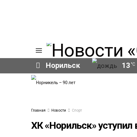
Норильск
13
°C
ИЯ
А
Ы
А
ОВАНИЕ
Главная
Новости
Спорт
ЛОВ
ХК «Норильск» уступил 