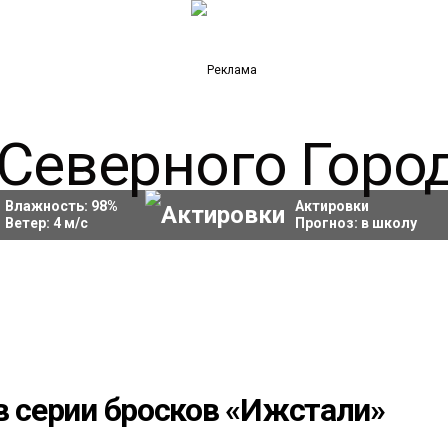
Влажность:
98
%
Актировки
Ветер:
4
м/с
Прогноз:
в школу
в серии бросков «Ижстали»