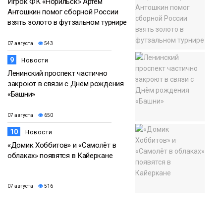
Игрок ФК «Норильск» Артём
Антошкин помог сборной России
взять золото в футзальном турнире
07 августа
543
9
Новости
Ленинский проспект частично
закроют в связи с Днём рождения
«Башни»
07 августа
650
10
Новости
«Домик Хоббитов» и «Самолёт в
облаках» появятся в Кайеркане
07 августа
516