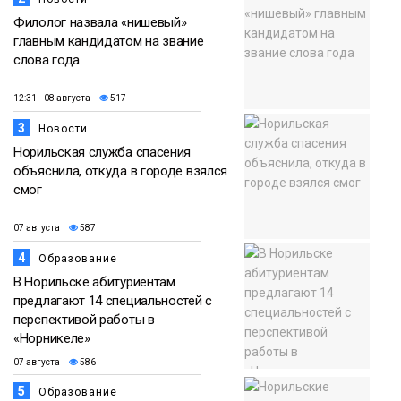
Филолог назвала «нишевый»
главным кандидатом на звание
слова года
12:31 08 августа
517
3
Новости
Норильская служба спасения
объяснила, откуда в городе взялся
смог
07 августа
587
4
Образование
В Норильске абитуриентам
предлагают 14 специальностей с
перспективой работы в
«Норникеле»
07 августа
586
5
Образование