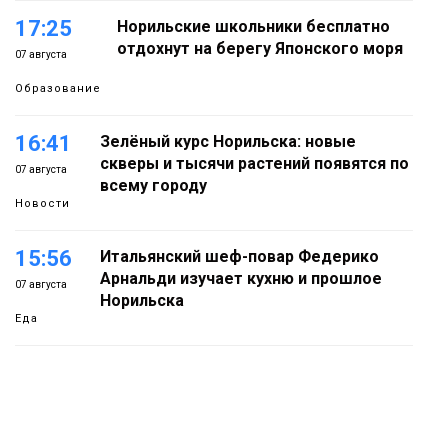
17:25
Норильские школьники бесплатно
отдохнут на берегу Японского моря
07 августа
Образование
16:41
Зелёный курс Норильска: новые
скверы и тысячи растений появятся по
07 августа
всему городу
Новости
15:56
Итальянский шеф-повар Федерико
Арнальди изучает кухню и прошлое
07 августа
Норильска
Еда
15:11
Игрок ФК «Норильск» Артём Антошкин
помог сборной России взять золото в
07 августа
футзальном турнире
Спорт