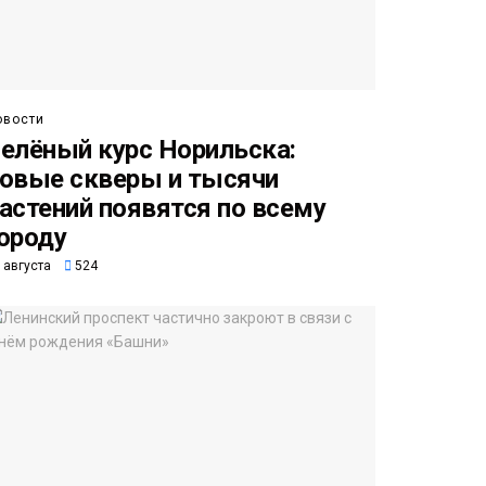
овости
елёный курс Норильска:
овые скверы и тысячи
астений появятся по всему
ороду
 августа
524