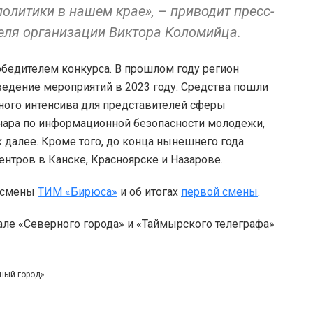
литики в нашем крае», – приводит пресс-
теля организации Виктора Коломийца.
обедителем конкурса. В прошлом году регион
ведение мероприятий в 2023 году. Средства пошли
ного интенсива для представителей сферы
нара по информационной безопасности молодежи,
к далее. Кроме того, до конца нынешнего года
тров в Канске, Красноярске и Назарове.
й смены
ТИМ «Бирюса»
и об итогах
первой смены
.
але «Северного города» и «Таймырского телеграфа»
рный город»