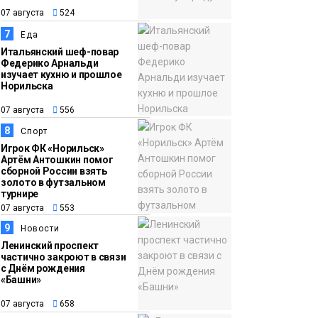
07 августа
524
7
Еда
Итальянский шеф-повар
Федерико Арнальди
изучает кухню и прошлое
Норильска
07 августа
556
8
Спорт
Игрок ФК «Норильск»
Артём Антошкин помог
сборной России взять
золото в футзальном
турнире
07 августа
553
9
Новости
Ленинский проспект
частично закроют в связи
с Днём рождения
«Башни»
07 августа
658