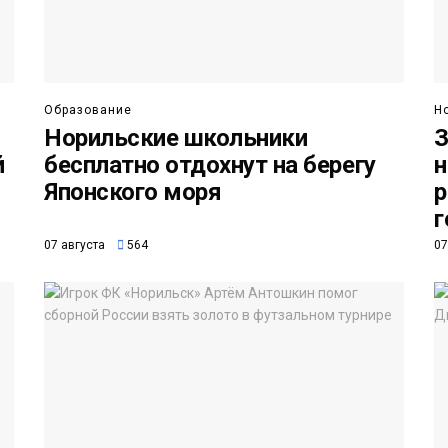
Образование
Н
Норильские школьники
З
й
бесплатно отдохнут на берегу
н
Японского моря
р
г
07 августа
564
07