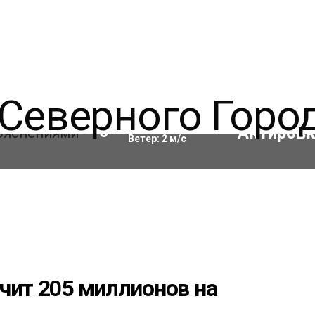
Влажность:
73
%
10
°C
Ветер:
2
м/с
чит 205 миллионов на