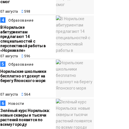
смог
13:59
«Домик Хоббитов» и
07 августа
598
07 августа
«Самолёт в облаках»
4
Образование
появятся в Кайеркане
Новости
В Норильске
абитуриентам
предлагают 14
специальностей с
перспективой работы в
«Норникеле»
07 августа
596
5
Образование
Норильские школьники
бесплатно отдохнут на
берегу Японского моря
07 августа
564
6
Новости
Зелёный курс Норильска:
новые скверы и тысячи
растений появятся по
всему городу