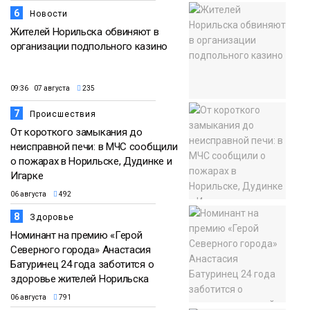
6
Новости
Жителей Норильска обвиняют в
организации подпольного казино
09:36 07 августа
235
7
Происшествия
От короткого замыкания до
неисправной печи: в МЧС сообщили
о пожарах в Норильске, Дудинке и
Игарке
06 августа
492
8
Здоровье
Номинант на премию «Герой
Северного города» Анастасия
Батуринец 24 года заботится о
здоровье жителей Норильска
06 августа
791