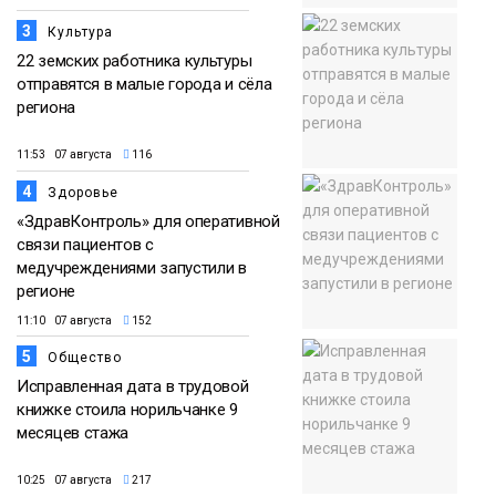
3
Культура
22 земских работника культуры
отправятся в малые города и сёла
региона
11:53 07 августа
116
4
Здоровье
«ЗдравКонтроль» для оперативной
связи пациентов с
медучреждениями запустили в
регионе
11:10 07 августа
152
5
Общество
Исправленная дата в трудовой
книжке стоила норильчанке 9
месяцев стажа
10:25 07 августа
217