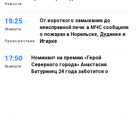
Новости
18:25
От короткого замыкания до
неисправной печи: в МЧС сообщили
06 августа
о пожарах в Норильске, Дудинке и
Игарке
Происшествия
17:50
Номинант на премию «Герой
Северного города» Анастасия
06 августа
Батуринец 24 года заботится о
здоровье жителей Норильска
Здоровье
17:21
Афиша 7–14 августа
06 августа
Культура
16:39
Фонд «Наш Норильск» запускает
осеннюю кампанию по поддержке
06 августа