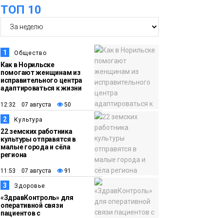
ТОП 10
17:50
Номинант на премию
06 августа
«Герой Северного
города» Анастасия
1
Общество
Батуринец 24 года
Как в Норильске
помогают женщинам из
заботится о здоровье
исправительного центра
жителей Норильска
адаптироваться к жизни
Здоровье
12:32 07 августа
50
17:21
Афиша 7–14 августа
2
Культура
06 августа
22 земских работника
культуры отправятся в
Культура
малые города и сёла
региона
16:39
Фонд «Наш Норильск»
11:53 07 августа
91
06 августа
запускает осеннюю
3
Здоровье
кампанию по
«ЗдравКонтроль» для
поддержке
оперативной связи
пациентов с
соцпроектов
Новости