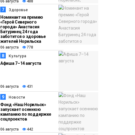
06 августа
488
7
Здоровье
Номинант на премию
«Герой Северного
города» Анастасия
Батуринец 24 года
заботится о здоровье
жителей Норильска
06 августа
778
8
Культура
Афиша 7–14 августа
06 августа
431
9
Новости
Фонд «Наш Норильск»
запускает осеннюю
кампанию по поддержке
соцпроектов
06 августа
442