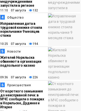
медучреждениями
запустили в регионе
11:10 07 августа
132
15:57
Первый юбилей
4
Общество
06 августа
«Башни» отпразднуют
Исправленная дата в
в Норильске: гостей
трудовой книжке стоила
норильчанке 9 месяцев
ждут фестиваль,
стажа
квест и многое другое
Новости
10:25 07 августа
194
5
Новости
Жителей Норильска
обвиняют в организации
подпольного казино
09:36 07 августа
226
6
Происшествия
От короткого замыкания
до неисправной печи: в
МЧС сообщили о пожарах
в Норильске, Дудинке и
Игарке