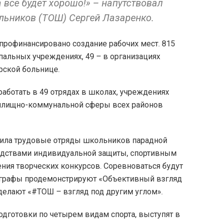
 все будет хорошо!» – напутствовал
льников (ТОШ) Сергей Лазаренко.
 профинансировано создание рабочих мест. 815
пальных учреждениях, 49 – в организациях
рской больнице.
 работать в 49 отрядах в школах, учреждениях
 жилищно-коммунальной сферы всех районов
чила трудовые отряды школьников парадной
едствами индивидуальной защиты, спортивным
ия творческих конкурсов. Соревноваться будут
тографы продемонстрируют «Объективный взгляд
делают «#ТОШ – взгляд под другим углом».
одготовки по четырем видам спорта, выступят в