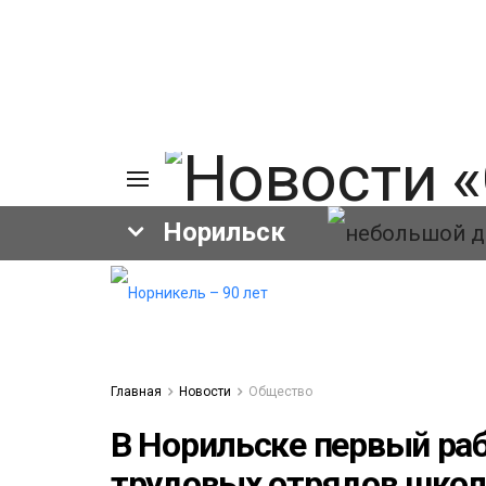
Норильск
ия
а
ы
а
ование
Главная
Новости
Общество
ов
В Норильске первый раб
трудовых отрядов шко