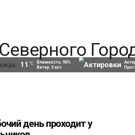
Влажность:
90
%
Акти
11
°C
Ветер:
3
м/с
Прог
очий день проходит у
льников