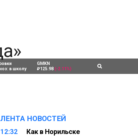
ровки
GMKN
ноз:
в школу
₽125.98
(-2.11%)
ЛЕНТА НОВОСТЕЙ
12:32
Как в Норильске