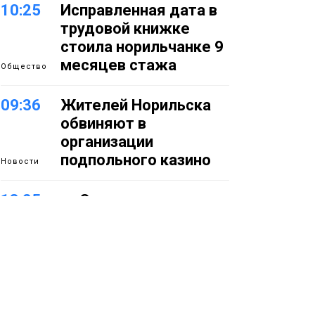
10:25
Исправленная дата в
трудовой книжке
стоила норильчанке 9
месяцев стажа
Общество
09:36
Жителей Норильска
обвиняют в
организации
подпольного казино
Новости
18:25
От короткого
06 августа
замыкания до
неисправной печи: в
МЧС сообщили о
пожарах в
Норильске,
Дудинке и Игарке
Происшествия