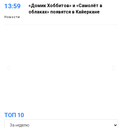
13:59
«Домик Хоббитов» и «Самолёт в
облаках» появятся в Кайеркане
Новости
13:08
Предстоящие выходные в Норильске
будут зябкими, пасмурными и
дождливыми
Новости
12:32
Как в Норильске помогают женщинам
из исправительного центра
адаптироваться к жизни
Общество
ТОП 10