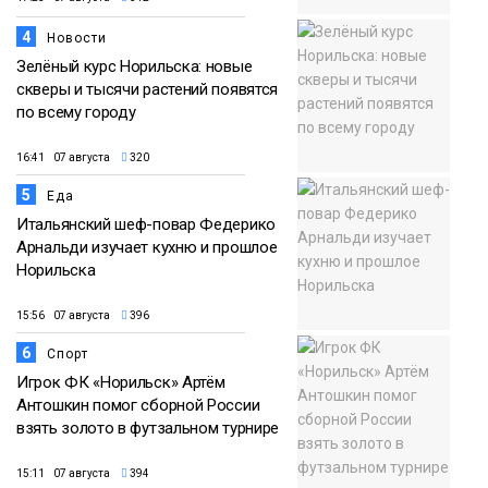
4
Новости
Зелёный курс Норильска: новые
скверы и тысячи растений появятся
по всему городу
16:41 07 августа
320
5
Еда
Итальянский шеф-повар Федерико
Арнальди изучает кухню и прошлое
Норильска
15:56 07 августа
396
6
Спорт
Игрок ФК «Норильск» Артём
Антошкин помог сборной России
взять золото в футзальном турнире
15:11 07 августа
394