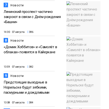
7
Новости
Ленинский проспект частично
закроют в связи с Днём рождения
«Башни»
14:30 07 августа
386
8
Новости
«Домик Хоббитов» и «Самолёт в
облаках» появятся в Кайеркане
13:59 07 августа
382
9
Новости
Предстоящие выходные в
Норильске будут зябкими,
пасмурными и дождливыми
13:08 07 августа
384