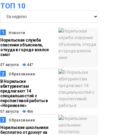
ТОП 10
футзальном турнире
Спорт
14:30
Ленинский проспект
07 августа
частично закроют в
1
Новости
связи с Днём
Норильская служба
спасения объяснила,
рождения «Башни»
Новости
откуда в городе взялся
смог
13:59
«Домик Хоббитов» и
07 августа
447
07 августа
«Самолёт в облаках»
2
Образование
появятся в Кайеркане
Новости
В Норильске
абитуриентам
предлагают 14
13:08
Предстоящие
специальностей с
перспективой работы в
07 августа
выходные в
«Норникеле»
Норильске будут
07 августа
466
зябкими, пасмурными
3
Образование
и дождливыми
Норильские школьники
Новости
бесплатно отдохнут на