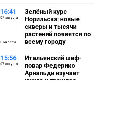
16:41
Зелёный курс
07 августа
Норильска: новые
скверы и тысячи
растений появятся по
всему городу
Новости
15:56
Итальянский шеф-
07 августа
повар Федерико
Арнальди изучает
кухню и прошлое
Норильска
Еда
15:11
Игрок ФК «Норильск»
07 августа
Артём Антошкин
помог сборной России
взять золото в