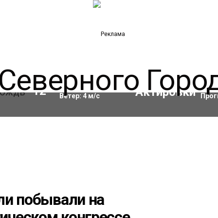
Влажность:
84
%
Акти
12
°C
Ветер:
4
м/с
Прог
ли побывали на
ическом конгрессе