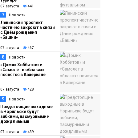
турнире
07 августа
441
7
Новости
Ленинский проспект
частично закроют в связи
с Днём рождения
«Башни»
07 августа
467
8
Новости
«Домик Хоббитов» и
«Самолёт в облаках»
появятся в Кайеркане
07 августа
428
9
Новости
Предстоящие выходные
в Норильске будут
зябкими, пасмурными и
дождливыми
07 августа
439