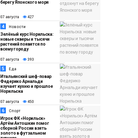
берегу Японского моря
12:32
Как в Норильске
07 августа
помогают женщинам
07 августа
427
из исправительного
4
Новости
центра
Зелёный курс Норильска:
новые скверы и тысячи
адаптироваться к
растений появятся по
жизни
всему городу
Общество
07 августа
393
5
Еда
Итальянский шеф-повар
Федерико Арнальди
изучает кухню и прошлое
Норильска
07 августа
450
6
Спорт
Игрок ФК «Норильск»
Артём Антошкин помог
сборной России взять
золото в футзальном