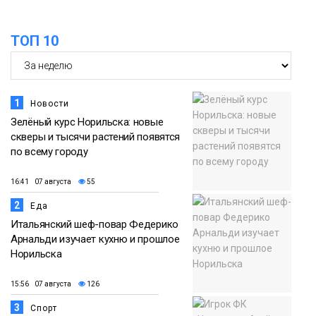
ТОП 10
1
Новости
Зелёный курс Норильска: новые
скверы и тысячи растений появятся
по всему городу
16:41 07 августа
55
2
Еда
Итальянский шеф-повар Федерико
Арнальди изучает кухню и прошлое
Норильска
15:56 07 августа
126
3
Спорт