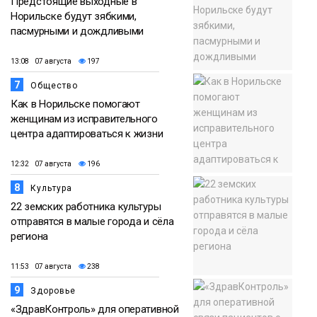
Предстоящие выходные в
Норильске будут зябкими,
пасмурными и дождливыми
13:08 07 августа
197
7
Общество
Как в Норильске помогают
женщинам из исправительного
центра адаптироваться к жизни
12:32 07 августа
196
8
Культура
22 земских работника культуры
отправятся в малые города и сёла
региона
11:53 07 августа
238
9
Здоровье
«ЗдравКонтроль» для оперативной