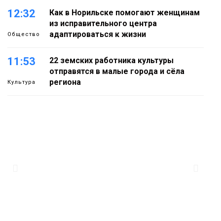
12:32
Как в Норильске помогают женщинам
из исправительного центра
адаптироваться к жизни
Общество
11:53
22 земских работника культуры
отправятся в малые города и сёла
региона
Культура
11:10
«ЗдравКонтроль» для оперативной
связи пациентов с медучреждениями
запустили в регионе
Здоровье
10:25
Исправленная дата в трудовой книжке
стоила норильчанке 9 месяцев стажа
Общество