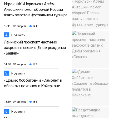
Игрок ФК «Норильск» Артём
Антошкин помог сборной России
взять золото в футзальном турнире
15:11 07 августа
141
4
Новости
Ленинский проспект частично
закроют в связи с Днём рождения
«Башни»
14:30 07 августа
177
5
Новости
«Домик Хоббитов» и «Самолёт в
облаках» появятся в Кайеркане
13:59 07 августа
185
6
Новости