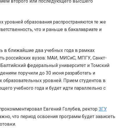
чением второго или последующего высшего
х уровней образования распространяются те же
тветственность, что и раньше в бакалавриате и
ь в ближайшие два учебных года в рамках
сть российских вузов: МАИ, МИСиС, МПГУ, Санкт-
е Балтийский федеральный университет и Томский
дениям поручили до 30 июня разработать и
х образовательных уровней. Прием студентов в
щего учебного года и будет идти параллельно с
прокомментировал Евгений Голубев, ректор
ЗГУ
ажно, что период освоения программ будет зависеть
отовки.