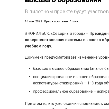
53)
В пилотном проекте будут участвов
558)
16 мая 2023
Время прочтения: 1 мин.
#НОРИЛЬСК. «Северный город» –
Президент
совершенствования системы высшего образ
учебном году.
Документ предусматривает изменение уровн
базовое высшее образование (аналог бак
специализированное высшее образовани
ассистентуры-стажировки) – 1–3 года об
профессиональное образование – аспиран
При этом те, кто уже окончил специалитет, 