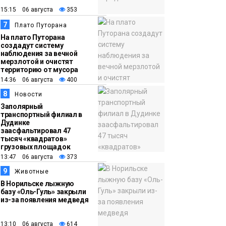
15:15 06 августа
353
7
Плато Путорана
На плато Путорана
создадут систему
наблюдения за вечной
мерзлотой и очистят
территорию от мусора
14:36 06 августа
400
8
Новости
Заполярный
транспортный филиал в
Дудинке
заасфальтировал 47
тысяч «квадратов»
грузовых площадок
13:47 06 августа
373
9
Животные
В Норильске лыжную
базу «Оль-Гуль» закрыли
из-за появления медведя
13:10 06 августа
614