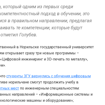
а, который одним из первых среди
компетентностный подход в обучении, это
мся в правильном направлении, предлагая
аивать те компетенции, которые будут
отметил Голубев.
твенный в Норильске государственный университет
ям открывает сразу три новые программы –
 «Цифровой инжиниринг и 3D-печать по металлу»,
м».
 что
студенты ЗГУ вернулись с обучения цифровым
тиве норильчане смогут продолжить учебу в
етных мест
по инженерным специальностям:
ванных направлений – «Информационные системы и
ехнологические машины и оборудование»;