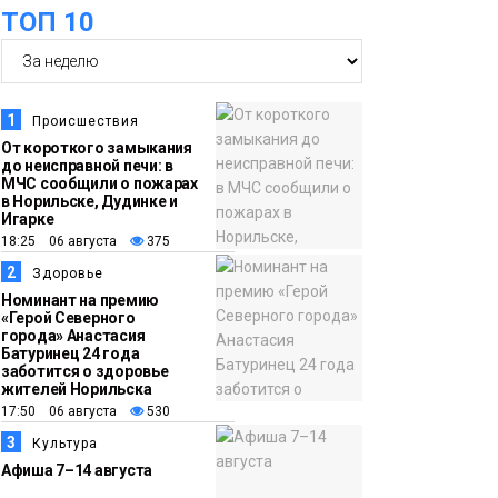
оплаты
Образование
ТОП 10
14:36
На плато Путорана
создадут систему
наблюдения за вечной
1
Происшествия
мерзлотой и очистят
От короткого замыкания
Плато
до неисправной печи: в
территорию от мусора
Путорана
МЧС сообщили о пожарах
в Норильске, Дудинке и
Игарке
13:47
Заполярный
18:25 06 августа
375
транспортный филиал
2
Здоровье
в Дудинке
Номинант на премию
«Герой Северного
заасфальтировал 47
города» Анастасия
Батуринец 24 года
тысяч «квадратов»
заботится о здоровье
грузовых площадок
жителей Норильска
Новости
17:50 06 августа
530
3
Культура
13:10
В Норильске лыжную
Афиша 7–14 августа
базу «Оль-Гуль»