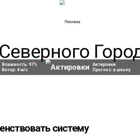
Влажность:
97
%
Актировки
Ветер:
4
м/с
Прогноз:
в школу
шенствовать систему