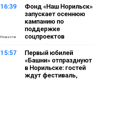
16:39
Фонд «Наш Норильск»
запускает осеннюю
кампанию по
поддержке
соцпроектов
Новости
15:57
Первый юбилей
«Башни» отпразднуют
в Норильске: гостей
ждут фестиваль,
квест и многое другое
Новости
15:15
Как устроено
школьное питание в
Норильске: льготы,
меню и порядок