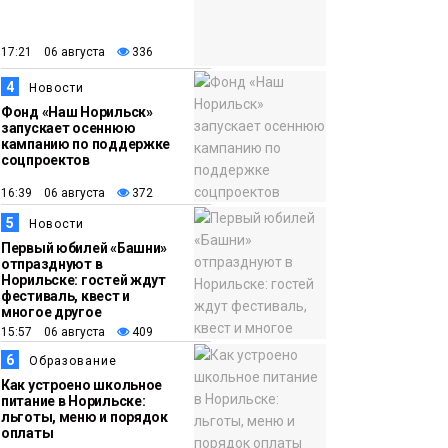
закрыли из-за
появления медведя
Животные
17:21 06 августа
336
4
12:25
Барнаул обошёл
Новости
Фонд «Наш Норильск»
Красноярск в
запускает осеннюю
списке городов,
кампанию по поддержке
соцпроектов
откуда приехали
Проекты
норильчане
16:39 06 августа
372
Медиакомпании
5
Новости
Первый юбилей «Башни»
отпразднуют в
Норильске: гостей ждут
фестиваль, квест и
многое другое
15:57 06 августа
409
6
Образование
Как устроено школьное
питание в Норильске:
льготы, меню и порядок
оплаты