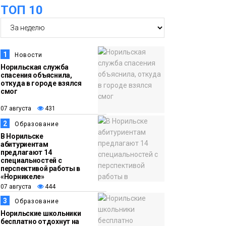
ТОП 10
футзальном турнире
Спорт
14:30
Ленинский проспект
07 августа
частично закроют в
1
Новости
связи с Днём
Норильская служба
спасения объяснила,
рождения «Башни»
Новости
откуда в городе взялся
смог
13:59
«Домик Хоббитов» и
07 августа
431
07 августа
«Самолёт в облаках»
2
Образование
появятся в Кайеркане
Новости
В Норильске
абитуриентам
предлагают 14
13:08
Предстоящие
специальностей с
перспективой работы в
07 августа
выходные в
«Норникеле»
Норильске будут
07 августа
444
зябкими, пасмурными
3
Образование
и дождливыми
Норильские школьники
Новости
бесплатно отдохнут на