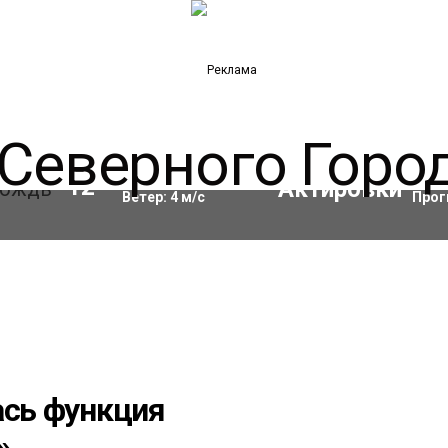
Влажность:
84
%
Акти
12
°C
Ветер:
4
м/с
Прог
ась функция
»