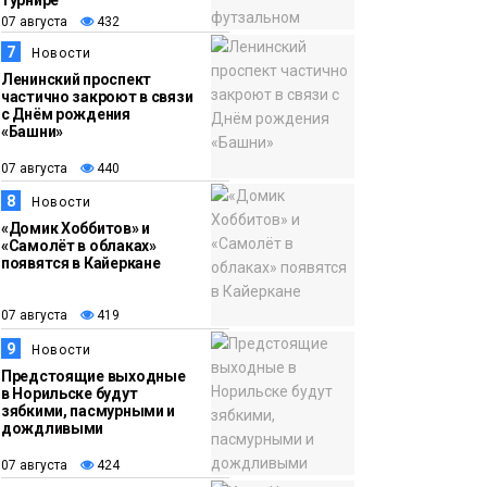
турнире
07 августа
432
7
Новости
Ленинский проспект
частично закроют в связи
с Днём рождения
«Башни»
07 августа
440
8
Новости
«Домик Хоббитов» и
«Самолёт в облаках»
появятся в Кайеркане
07 августа
419
9
Новости
Предстоящие выходные
в Норильске будут
зябкими, пасмурными и
дождливыми
07 августа
424