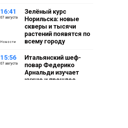
16:41
Зелёный курс
07 августа
Норильска: новые
скверы и тысячи
растений появятся по
всему городу
Новости
15:56
Итальянский шеф-
07 августа
повар Федерико
Арнальди изучает
кухню и прошлое
Норильска
Еда
15:11
Игрок ФК «Норильск»
07 августа
Артём Антошкин
помог сборной России
взять золото в