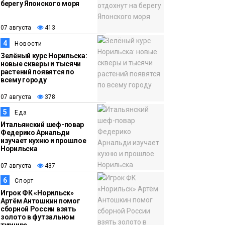
берегу Японского моря
12:32
Как в Норильске
07 августа
помогают женщинам
07 августа
413
из исправительного
4
Новости
центра
Зелёный курс Норильска:
новые скверы и тысячи
адаптироваться к
растений появятся по
жизни
всему городу
Общество
07 августа
378
5
Еда
Итальянский шеф-повар
Федерико Арнальди
изучает кухню и прошлое
Норильска
07 августа
437
6
Спорт
Игрок ФК «Норильск»
Артём Антошкин помог
сборной России взять
золото в футзальном