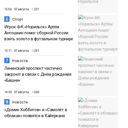
15:56 07 августа
227
6
Спорт
Игрок ФК «Норильск» Артём
Антошкин помог сборной России
взять золото в футзальном турнире
15:11 07 августа
241
7
Новости
Ленинский проспект частично
закроют в связи с Днём рождения
«Башни»
14:30 07 августа
260
8
Новости
«Домик Хоббитов» и «Самолёт в
облаках» появятся в Кайеркане