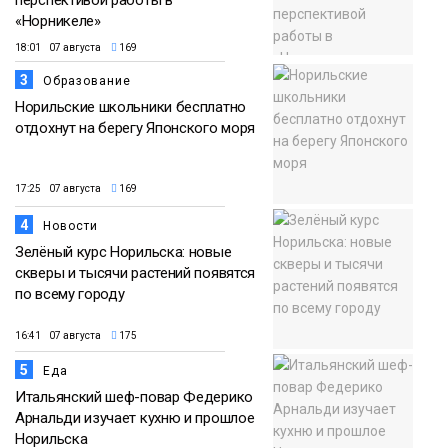
«Норникеле»
18:01 07 августа
169
3
Образование
Норильские школьники бесплатно
отдохнут на берегу Японского моря
17:25 07 августа
169
4
Новости
Зелёный курс Норильска: новые
скверы и тысячи растений появятся
по всему городу
16:41 07 августа
175
5
Еда
Итальянский шеф-повар Федерико
Арнальди изучает кухню и прошлое
Норильска