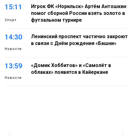
15:11
Игрок ФК «Норильск» Артём Антошкин
помог сборной России взять золото в
футзальном турнире
Спорт
14:30
Ленинский проспект частично закроют
в связи с Днём рождения «Башни»
Новости
13:59
«Домик Хоббитов» и «Самолёт в
облаках» появятся в Кайеркане
Новости
13:08
Предстоящие выходные в Норильске
будут зябкими, пасмурными и
дождливыми
Новости
12:32
Как в Норильске помогают женщинам
из исправительного центра
адаптироваться к жизни
Общество