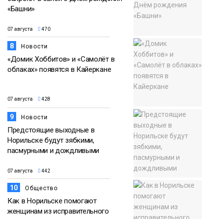
«Башни»
07 августа
470
8
Новости
«Домик Хоббитов» и «Самолёт в
облаках» появятся в Кайеркане
07 августа
428
9
Новости
Предстоящие выходные в
Норильске будут зябкими,
пасмурными и дождливыми
07 августа
442
10
Общество
Как в Норильске помогают
женщинам из исправительного