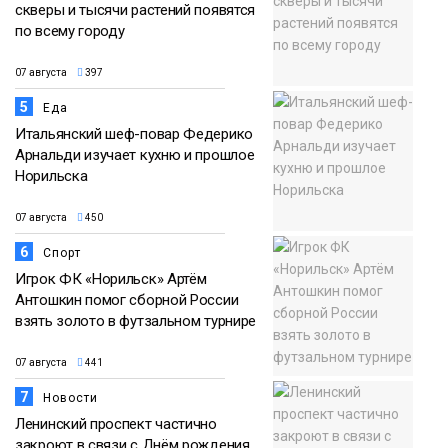
скверы и тысячи растений появятся
по всему городу
07 августа
397
5
Еда
Итальянский шеф-повар Федерико
Арнальди изучает кухню и прошлое
Норильска
07 августа
450
6
Спорт
Игрок ФК «Норильск» Артём
Антошкин помог сборной России
взять золото в футзальном турнире
07 августа
441
7
Новости
Ленинский проспект частично
закроют в связи с Днём рождения