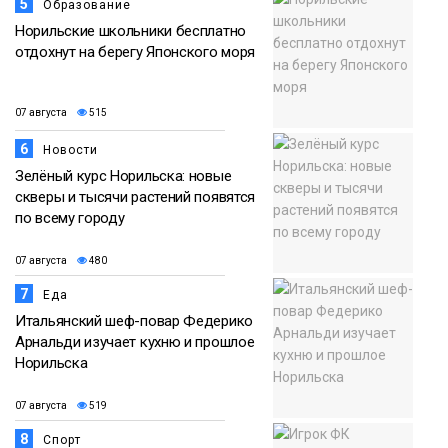
5
Образование
Норильские школьники бесплатно
отдохнут на берегу Японского моря
07 августа
515
6
Новости
Зелёный курс Норильска: новые
скверы и тысячи растений появятся
по всему городу
07 августа
480
7
Еда
Итальянский шеф-повар Федерико
Арнальди изучает кухню и прошлое
Норильска
07 августа
519
8
Спорт