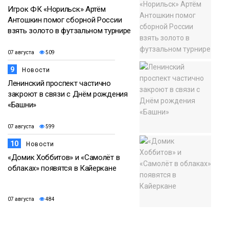
Игрок ФК «Норильск» Артём
Антошкин помог сборной России
взять золото в футзальном турнире
07 августа
509
9
Новости
Ленинский проспект частично
закроют в связи с Днём рождения
«Башни»
07 августа
599
10
Новости
«Домик Хоббитов» и «Самолёт в
облаках» появятся в Кайеркане
07 августа
484