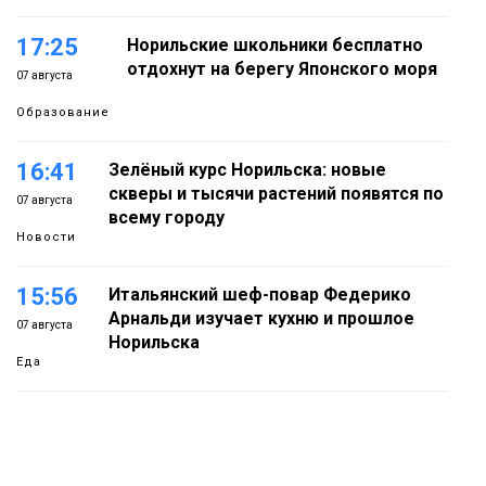
17:25
Норильские школьники бесплатно
отдохнут на берегу Японского моря
07 августа
Образование
16:41
Зелёный курс Норильска: новые
скверы и тысячи растений появятся по
07 августа
всему городу
Новости
15:56
Итальянский шеф-повар Федерико
Арнальди изучает кухню и прошлое
07 августа
Норильска
Еда
15:11
Игрок ФК «Норильск» Артём Антошкин
помог сборной России взять золото в
07 августа
футзальном турнире