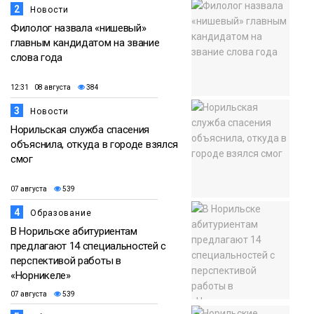
2
Новости
Филолог назвала «нишевый»
главным кандидатом на звание
слова года
12:31 08 августа
384
3
Новости
Норильская служба спасения
объяснила, откуда в городе взялся
смог
07 августа
539
4
Образование
В Норильске абитуриентам
предлагают 14 специальностей с
перспективой работы в
«Норникеле»
07 августа
539