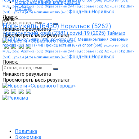
город
(753)
АРН
(744)
Происшествия
(679)
спорт
(660)
экология
(569)
Использование материалов
МВД
(562)
Арктика
(558)
Образование
(541)
здоровье
(522)
Афиша
(512)
Дети
Погода
ФондНашНорильск
(501)
Туризм
(475)
мошенничество
(470)
Поиск:
Menu
Норникель
(6430)
Норильск
(5262)
Никакого результата
Красноярский край
(2381)
covid-19
(2025)
Таймыр
Просмотреть весь результат
(1719)
школьники
(808)
конкурс
(807)
Медиакомпания Северный
город
(753)
АРН
(744)
Происшествия
(679)
спорт
(660)
экология
(569)
МВД
(562)
Арктика
(558)
Образование
(541)
здоровье
(522)
Афиша
(512)
Дети
ФондНашНорильск
(501)
Туризм
(475)
мошенничество
(470)
Поиск:
Никакого результата
Просмотреть весь результат
Политика
Экономика