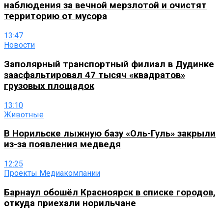
наблюдения за вечной мерзлотой и очистят
территорию от мусора
13:47
Новости
Заполярный транспортный филиал в Дудинке
заасфальтировал 47 тысяч «квадратов»
грузовых площадок
13:10
Животные
В Норильске лыжную базу «Оль-Гуль» закрыли
из-за появления медведя
12:25
Проекты Медиакомпании
Барнаул обошёл Красноярск в списке городов,
откуда приехали норильчане