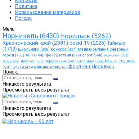
Контакты
Политика
Использование материалов
Погода
Menu
Норникель
(6430)
Норильск
(5262)
Красноярский край
(2381)
covid-19
(2025)
Таймыр
(1719)
школьники
(808)
конкурс
(807)
Медиакомпания Северный
город
(753)
АРН
(744)
Происшествия
(679)
спорт
(660)
экология
(569)
МВД
(562)
Арктика
(558)
Образование
(541)
здоровье
(522)
Афиша
(512)
Дети
ФондНашНорильск
(501)
Туризм
(475)
мошенничество
(470)
Поиск:
Никакого результата
Просмотреть весь результат
Никакого результата
Просмотреть весь результат