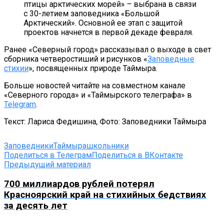
птицы арктических морей» – выбрана в связи
с 30-летием заповедника «Большой
Арктический». Основной ее этап с защитой
проектов начнется в первой декаде февраля.
Ранее «Северный город» рассказывал о выходе в свет
сборника четверостиший и рисунков «
Заповедные
стихии
», посвященных природе Таймыра.
Больше новостей читайте на совместном канале
«Северного города» и «Таймырского телеграфа» в
Telegram
.
Текст: Лариса Федишина, Фото: Заповедники Таймыра
ЗаповедникиТаймыра
школьники
Поделиться в Телеграм
Поделиться в ВКонтакте
Предыдущий материал
700 миллиардов рублей потерял
Красноярский край на стихийных бедствиях
за десять лет