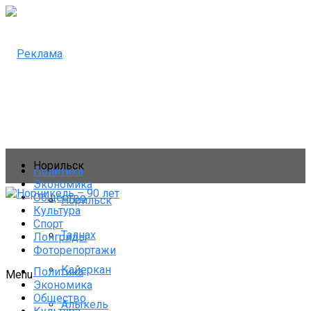
Норильск
Политика
Экономика
Общество
Норильск
Культура
Спорт
Талнах
Лонгриды
Фоторепортажи
Кайеркан
Политика
Menu
Экономика
Общество
Алыкель