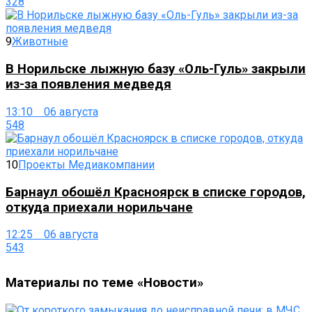
328
9
Животные
В Норильске лыжную базу «Оль-Гуль» закрыли
из-за появления медведя
13:10 06 августа
548
10
Проекты Медиакомпании
Барнаул обошёл Красноярск в списке городов,
откуда приехали норильчане
12:25 06 августа
543
Материалы по теме «Новости»