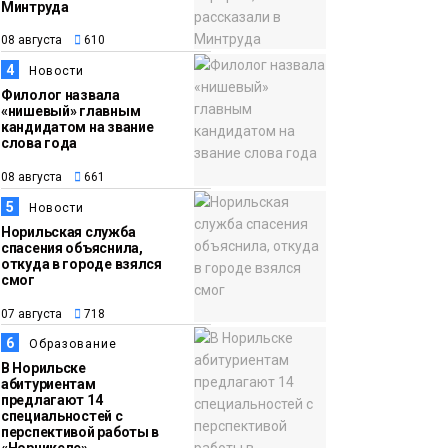
Минтруда
15:11
Игрок ФК «Норильск»
08 августа
610
07 августа
Артём Антошкин
4
Новости
помог сборной России
Филолог назвала
взять золото в
«нишевый» главным
кандидатом на звание
футзальном турнире
Спорт
слова года
08 августа
661
5
Новости
Норильская служба
спасения объяснила,
откуда в городе взялся
смог
07 августа
718
6
Образование
В Норильске
абитуриентам
предлагают 14
специальностей с
перспективой работы в