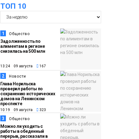
ТОП 10
07 августа
школьники
бесплатно отдохнут
на берегу Японского
моря
Образование
1
Общество
Задолженность по
алиментам в регионе
16:41
Зелёный курс
снизилась на 500 млн
07 августа
Норильска: новые
скверы и тысячи
13:24 09 августа
167
растений появятся по
2
Новости
всему городу
Новости
Глава Норильска
проверил работы по
сохранению исторических
15:56
Итальянский шеф-
домов на Ленинском
проспекте
07 августа
повар Федерико
10:19 09 августа
323
Арнальди изучает
3
Общество
кухню и прошлое
Можно ли уходить с
Норильска
работы в обеденный
Еда
перерыв, рассказали в