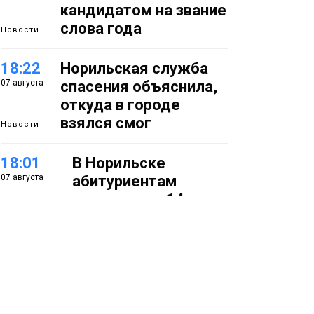
кандидатом на звание
слова года
Новости
18:22
Норильская служба
07 августа
спасения объяснила,
откуда в городе
взялся смог
Новости
18:01
В Норильске
07 августа
абитуриентам
предлагают 14
специальностей с
перспективой
работы в
«Норникеле»
Образование
17:25
Норильские