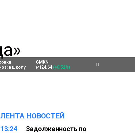
ровки
GMKN
ноз:
в школу
₽124.64
(+0.52%)
ЛЕНТА НОВОСТЕЙ
13:24
Задолженность по