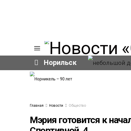
Норильск
ИЯ
А
Ы
А
ОВАНИЕ
Главная
Новости
Общество
ОВ
Мэрия готовится к нача
Спортивной, 4