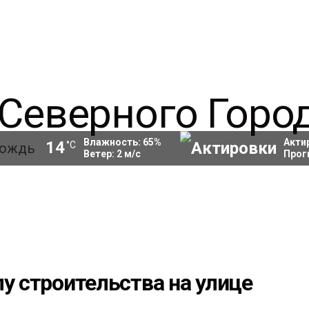
Влажность:
65
%
Акти
14
°C
Ветер:
2
м/с
Прог
лу строительства на улице