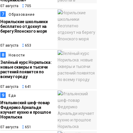
«Норникеле»
07 августа
705
7
Образование
Норильские школьники
бесплатно отдохнут на
берегу Японского моря
07 августа
653
8
Новости
Зелёный курс Норильска:
новые скверы и тысячи
растений появятся по
всему городу
07 августа
641
9
Еда
Итальянский шеф-повар
Федерико Арнальди
изучает кухню и прошлое
Норильска
07 августа
651