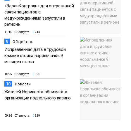
«ЗдравКонтроль» для оперативной
связи пациентов с
медучреждениями запустили в
регионе
11:10 07 августа
244
9
Общество
Исправленная дата в трудовой
книжке стоила норильчанке 9
месяцев стажа
10:25 07 августа
320
10
Новости
Жителей Норильска обвиняют в
организации подпольного казино
09:36 07 августа
319