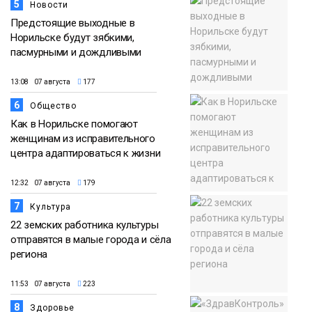
5
Новости
Предстоящие выходные в
Норильске будут зябкими,
пасмурными и дождливыми
13:08 07 августа
177
6
Общество
Как в Норильске помогают
женщинам из исправительного
центра адаптироваться к жизни
12:32 07 августа
179
7
Культура
22 земских работника культуры
отправятся в малые города и сёла
региона
11:53 07 августа
223
8
Здоровье