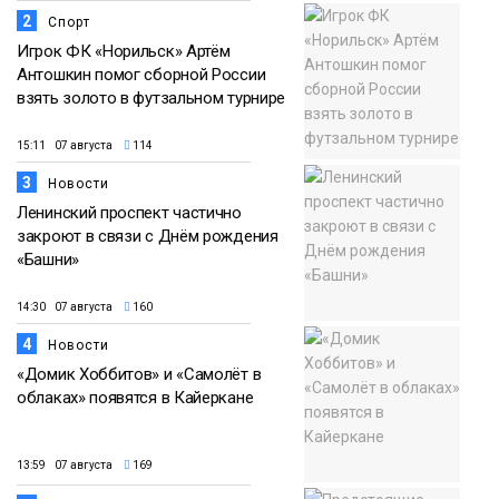
2
Спорт
Игрок ФК «Норильск» Артём
Антошкин помог сборной России
взять золото в футзальном турнире
15:11 07 августа
114
3
Новости
Ленинский проспект частично
закроют в связи с Днём рождения
«Башни»
14:30 07 августа
160
4
Новости
«Домик Хоббитов» и «Самолёт в
облаках» появятся в Кайеркане
13:59 07 августа
169