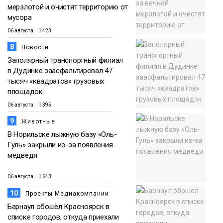
мерзлотой и очистят территорию от
мусора
06 августа
423
8
Новости
Заполярный транспортный филиал
в Дудинке заасфальтировал 47
тысяч «квадратов» грузовых
площадок
06 августа
395
9
Животные
В Норильске лыжную базу «Оль-
Гуль» закрыли из-за появления
медведя
06 августа
643
10
Проекты Медиакомпании
Барнаул обошёл Красноярск в
списке городов, откуда приехали