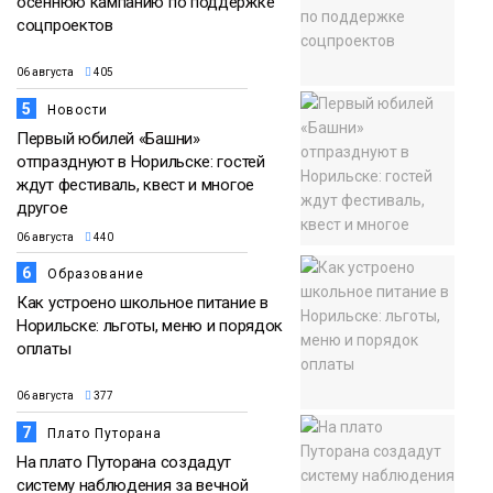
осеннюю кампанию по поддержке
соцпроектов
06 августа
405
5
Новости
Первый юбилей «Башни»
отпразднуют в Норильске: гостей
ждут фестиваль, квест и многое
другое
06 августа
440
6
Образование
Как устроено школьное питание в
Норильске: льготы, меню и порядок
оплаты
06 августа
377
7
Плато Путорана
На плато Путорана создадут
систему наблюдения за вечной