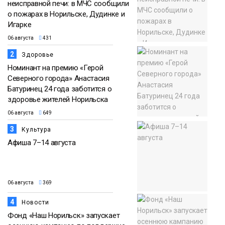
неисправной печи: в МЧС сообщили
о пожарах в Норильске, Дудинке и
Игарке
06 августа
431
2
Здоровье
Номинант на премию «Герой
Северного города» Анастасия
Батуринец 24 года заботится о
здоровье жителей Норильска
06 августа
649
3
Культура
Афиша 7–14 августа
06 августа
369
4
Новости
Фонд «Наш Норильск» запускает