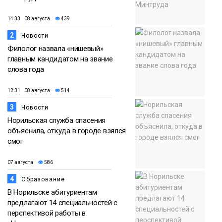
14:33 08 августа
439
2
Новости
Филолог назвала «нишевый»
главным кандидатом на звание
слова года
12:31 08 августа
514
3
Новости
Норильская служба спасения
объяснила, откуда в городе взялся
смог
07 августа
586
4
Образование
В Норильске абитуриентам
предлагают 14 специальностей с
перспективой работы в