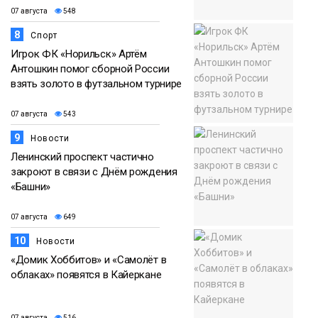
07 августа
548
8
Спорт
Игрок ФК «Норильск» Артём
Антошкин помог сборной России
взять золото в футзальном турнире
07 августа
543
9
Новости
Ленинский проспект частично
закроют в связи с Днём рождения
«Башни»
07 августа
649
10
Новости
«Домик Хоббитов» и «Самолёт в
облаках» появятся в Кайеркане
07 августа
516