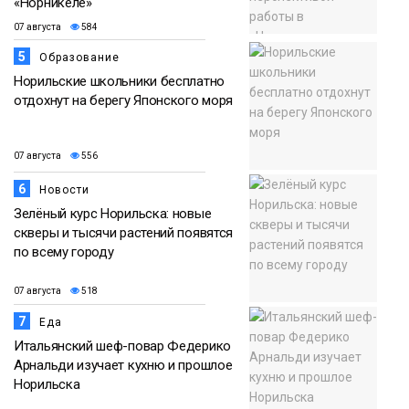
«Норникеле»
07 августа
584
5
Образование
Норильские школьники бесплатно
отдохнут на берегу Японского моря
07 августа
556
6
Новости
Зелёный курс Норильска: новые
скверы и тысячи растений появятся
по всему городу
07 августа
518
7
Еда
Итальянский шеф-повар Федерико
Арнальди изучает кухню и прошлое
Норильска