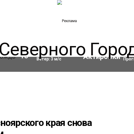
Влажность:
93
%
Акти
15
°C
Ветер:
3
м/с
Прог
ноярского края снова
м