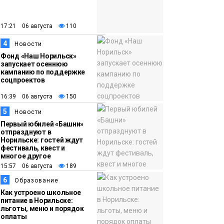
закрыли из-за
появления медведя
Животные
17:21 06 августа
110
4
12:25
Барнаул обошёл
Новости
Фонд «Наш Норильск»
Красноярск в
запускает осеннюю
списке городов,
кампанию по поддержке
соцпроектов
откуда приехали
Проекты
норильчане
16:39 06 августа
150
Медиакомпании
5
Новости
Первый юбилей «Башни»
отпразднуют в
Норильске: гостей ждут
фестиваль, квест и
многое другое
15:57 06 августа
189
6
Образование
Как устроено школьное
питание в Норильске:
льготы, меню и порядок
оплаты