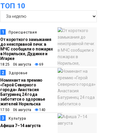
оплаты
Образование
ТОП 10
14:36
На плато Путорана
создадут систему
наблюдения за вечной
1
Происшествия
мерзлотой и очистят
От короткого замыкания
Плато
до неисправной печи: в
территорию от мусора
Путорана
МЧС сообщили о пожарах
в Норильске, Дудинке и
Игарке
13:47
Заполярный
18:25 06 августа
69
транспортный филиал
2
Здоровье
в Дудинке
Номинант на премию
«Герой Северного
заасфальтировал 47
города» Анастасия
Батуринец 24 года
тысяч «квадратов»
заботится о здоровье
грузовых площадок
жителей Норильска
Новости
17:50 06 августа
140
3
Культура
13:10
В Норильске лыжную
Афиша 7–14 августа
базу «Оль-Гуль»