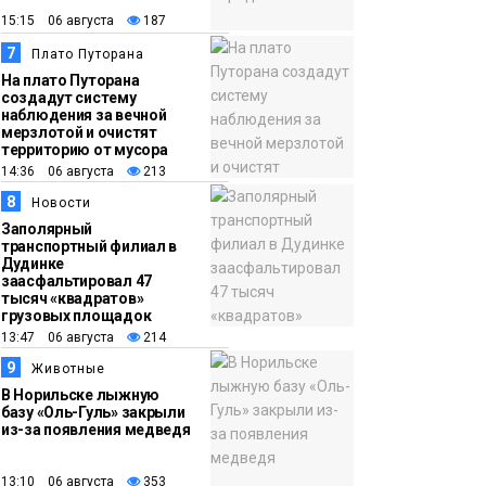
15:15 06 августа
187
7
Плато Путорана
На плато Путорана
создадут систему
наблюдения за вечной
мерзлотой и очистят
территорию от мусора
14:36 06 августа
213
8
Новости
Заполярный
транспортный филиал в
Дудинке
заасфальтировал 47
тысяч «квадратов»
грузовых площадок
13:47 06 августа
214
9
Животные
В Норильске лыжную
базу «Оль-Гуль» закрыли
из-за появления медведя
13:10 06 августа
353