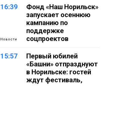
16:39
Фонд «Наш Норильск»
запускает осеннюю
кампанию по
поддержке
соцпроектов
Новости
15:57
Первый юбилей
«Башни» отпразднуют
в Норильске: гостей
ждут фестиваль,
квест и многое другое
Новости
15:15
Как устроено
школьное питание в
Норильске: льготы,
меню и порядок