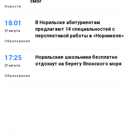
смог
Новости
18:01
В Норильске абитуриентам
предлагают 14 специальностей с
07 августа
перспективой работы в «Норникеле»
Образование
17:25
Норильские школьники бесплатно
отдохнут на берегу Японского моря
07 августа
Образование
16:41
Зелёный курс Норильска: новые
скверы и тысячи растений появятся по
07 августа
всему городу
Новости
15:56
Итальянский шеф-повар Федерико
Арнальди изучает кухню и прошлое
07 августа