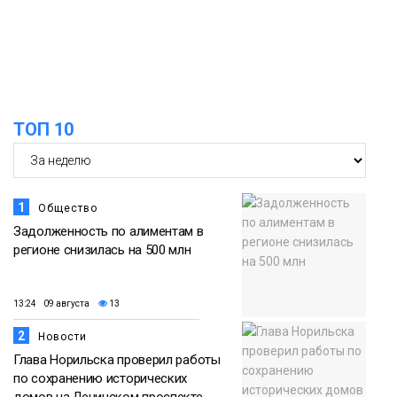
Норильска
Еда
15:11
Игрок ФК «Норильск» Артём Антошкин
помог сборной России взять золото в
07 августа
футзальном турнире
ТОП 10
Спорт
1
Общество
Задолженность по алиментам в
регионе снизилась на 500 млн
13:24 09 августа
13
2
Новости
Глава Норильска проверил работы
по сохранению исторических