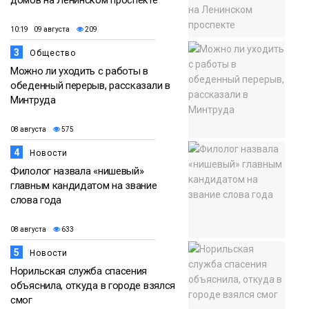
домов на Ленинском проспекте
10:19 09 августа
209
3
Общество
Можно ли уходить с работы в
обеденный перерыв, рассказали в
Минтруда
08 августа
575
4
Новости
Филолог назвала «нишевый»
главным кандидатом на звание
слова года
08 августа
633
5
Новости
Норильская служба спасения
объяснила, откуда в городе взялся
смог