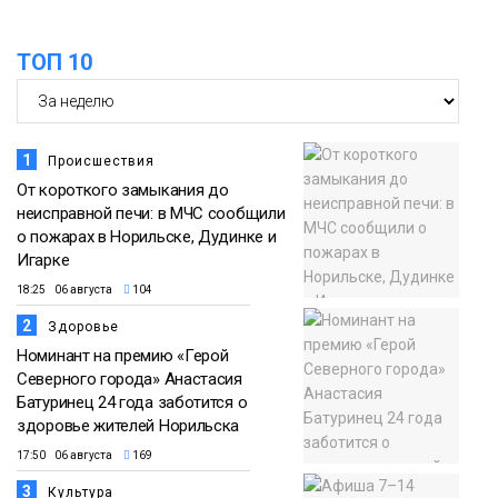
ТОП 10
1
Происшествия
От короткого замыкания до
неисправной печи: в МЧС сообщили
о пожарах в Норильске, Дудинке и
Игарке
18:25 06 августа
104
2
Здоровье
Номинант на премию «Герой
Северного города» Анастасия
Батуринец 24 года заботится о
здоровье жителей Норильска
17:50 06 августа
169
3
Культура