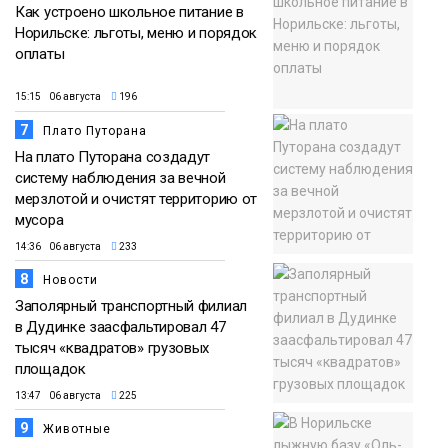
Как устроено школьное питание в
Норильске: льготы, меню и порядок
оплаты
15:15 06 августа
196
7
Плато Путорана
На плато Путорана создадут
систему наблюдения за вечной
мерзлотой и очистят территорию от
мусора
14:36 06 августа
233
8
Новости
Заполярный транспортный филиал
в Дудинке заасфальтировал 47
тысяч «квадратов» грузовых
площадок
13:47 06 августа
225
9
Животные