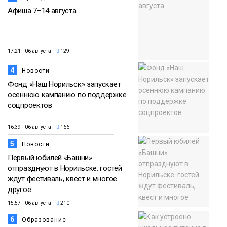
Афиша 7–14 августа
17:21 06 августа
129
4
Новости
Фонд «Наш Норильск» запускает
осеннюю кампанию по поддержке
соцпроектов
16:39 06 августа
166
5
Новости
Первый юбилей «Башни»
отпразднуют в Норильске: гостей
ждут фестиваль, квест и многое
другое
15:57 06 августа
210
6
Образование