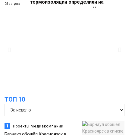
термоизоляции определили на
05 августа
ремонтном предприятии «Норникеля»
Новости
16:07
Как в Норильске прошёл юбилейный
День полярного жирафа
05 августа
Культура
15:22
Енисей проверил на прочность: в
Дудинке впервые состоялся заплыв X-
05 августа
WATERS на 12 км
Спорт
ТОП 10
1
Проекты Медиакомпании
Барнаул обошёл Красноярск в