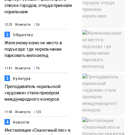
списке городов, откуда приехали
норильчане
12:25 06 августа
26
2
Общество
Железному коню не место в
подъезде: где норильчанам
парковать велосипед
11:41 06 августа
76
3
Культура
Преподаватель норильской
«художки» стала призёром
международного конкурса
11:04 06 августа
125
4
Новости
Инсталляция «Сказочный лес» в