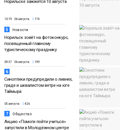
Норильске зажжётся 10 августа
10:19 06 августа
174
5
Новости
Норильск зовёт на фотоконкурс,
посвященный главному
туристическому празднику
09:37 06 августа
199
6
Синоптики предупредили о ливнях,
граде и шквалистом ветре на юге
Таймыра
05 августа
426
7
Общество
Акцию «Помоги пойти учиться»
запустили в Молодёжном центре