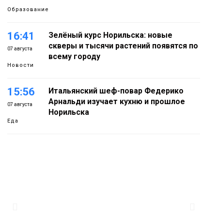
Образование
16:41
Зелёный курс Норильска: новые
скверы и тысячи растений появятся по
07 августа
всему городу
Новости
15:56
Итальянский шеф-повар Федерико
Арнальди изучает кухню и прошлое
07 августа
Норильска
Еда
15:11
Игрок ФК «Норильск» Артём Антошкин
помог сборной России взять золото в
07 августа
футзальном турнире
Спорт
14:30
Ленинский проспект частично закроют
в связи с Днём рождения «Башни»
07 августа