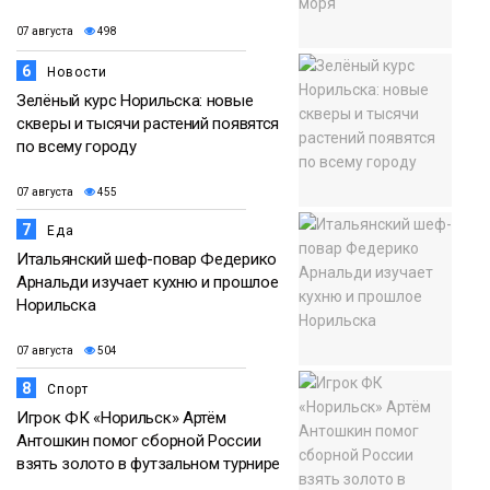
07 августа
498
6
Новости
Зелёный курс Норильска: новые
скверы и тысячи растений появятся
по всему городу
07 августа
455
7
Еда
Итальянский шеф-повар Федерико
Арнальди изучает кухню и прошлое
Норильска
07 августа
504
8
Спорт
Игрок ФК «Норильск» Артём
Антошкин помог сборной России
взять золото в футзальном турнире