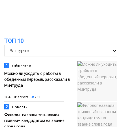
Новости
13:59
«Домик Хоббитов» и «Самолёт в
облаках» появятся в Кайеркане
07 августа
ТОП 10
Новости
1
Общество
Можно ли уходить с работы в
обеденный перерыв, рассказали в
Минтруда
14:33 08 августа
261
2
Новости
Филолог назвала «нишевый»
главным кандидатом на звание
слова года