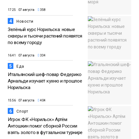
17:25 07 августа
358
4
Новости
Зелёный курс Норильска: новые
скверы и тысячи растений появятся
по всему городу
16:41 07 августа
334
5
Еда
Итальянский шеф-повар Федерико
Арнальди изучает кухню и прошлое
Норильска
15:56 07 августа
404
6
Спорт
Игрок ФК «Норильск» Артём
Антошкин помог сборной России
взять золото в футзальном турнире