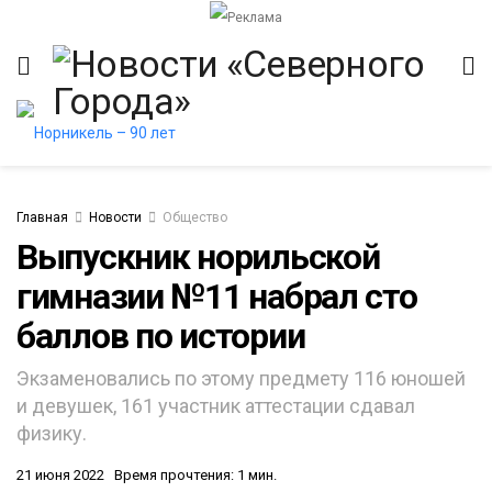
Главная
Новости
Общество
Выпускник норильской
гимназии №11 набрал сто
итет
баллов по истории
Экзаменовались по этому предмету 116 юношей
и девушек, 161 участник аттестации сдавал
физику.
21 июня 2022
Время прочтения: 1 мин.