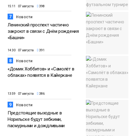
15:11 07 августа
398
7
Новости
Ленинский проспект частично
закроют в связи с Днём рождения
«Башни»
14:30 07 августа
391
8
Новости
«Домик Хоббитов» и «Самолёт в
облаках» появятся в Кайеркане
13:59 07 августа
386
9
Новости
Предстоящие выходные в
Норильске будут зябкими,
пасмурными и дождливыми