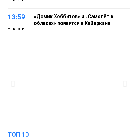
Новости
13:59
«Домик Хоббитов» и «Самолёт в
облаках» появятся в Кайеркане
Новости
13:08
Предстоящие выходные в Норильске
будут зябкими, пасмурными и
дождливыми
Новости
12:32
Как в Норильске помогают женщинам
из исправительного центра
адаптироваться к жизни
Общество
ТОП 10