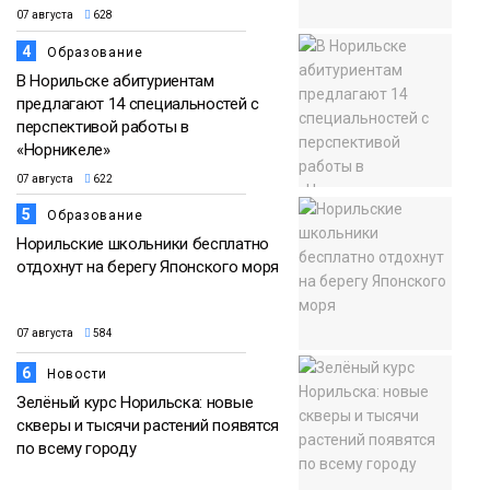
07 августа
628
4
Образование
В Норильске абитуриентам
предлагают 14 специальностей с
перспективой работы в
«Норникеле»
07 августа
622
5
Образование
Норильские школьники бесплатно
отдохнут на берегу Японского моря
07 августа
584
6
Новости
Зелёный курс Норильска: новые
скверы и тысячи растений появятся
по всему городу