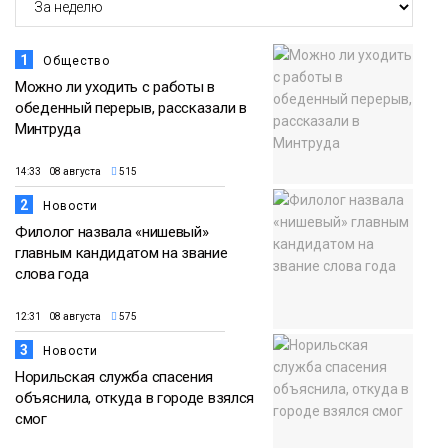
1
Общество
Можно ли уходить с работы в
обеденный перерыв, рассказали в
Минтруда
14:33 08 августа
515
2
Новости
Филолог назвала «нишевый»
главным кандидатом на звание
слова года
12:31 08 августа
575
3
Новости
Норильская служба спасения
объяснила, откуда в городе взялся
смог