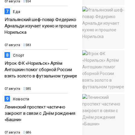
07 августа
554
7
Еда
Итальянский шеф-повар Федерико
Арнальди изучает кухню и прошлое
Норильска
07 августа
583
8
Спорт
Игрок ФК «Норильск» Артём
Антошкин помог сборной России
взять золото в футзальном турнире
07 августа
585
9
Новости
Ленинский проспект частично
закроют в связи с Днём рождения
«Башни»
07 августа
686