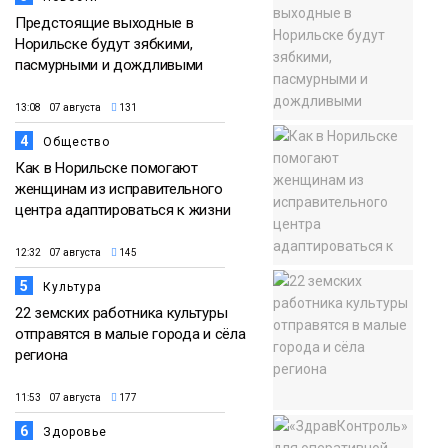
Предстоящие выходные в
Норильске будут зябкими,
пасмурными и дождливыми
13:08 07 августа
131
4
Общество
Как в Норильске помогают
женщинам из исправительного
центра адаптироваться к жизни
12:32 07 августа
145
5
Культура
22 земских работника культуры
отправятся в малые города и сёла
региона
11:53 07 августа
177
6
Здоровье