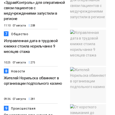
«ЗдравКонтроль» для оперативной
связи пациентов с
медучреждениями запустили в
регионе
11:10 07 августа
208
7
Общество
Исправленная дата в трудовой
книжке стоила норильчанке 9
месяцев стажа
10:25 07 августа
275
8
Новости
Жителей Норильска обвиняют в
организации подпольного казино
09:36 07 августа
281
9
Происшествия