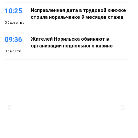
10:25
Исправленная дата в трудовой книжке
стоила норильчанке 9 месяцев стажа
Общество
09:36
Жителей Норильска обвиняют в
организации подпольного казино
Новости
18:25
От короткого замыкания до
неисправной печи: в МЧС сообщили
06 августа
о пожарах в Норильске, Дудинке и
Игарке
Происшествия
17:50
Номинант на премию «Герой
Северного города» Анастасия
06 августа
Батуринец 24 года заботится о
здоровье жителей Норильска
Здоровье