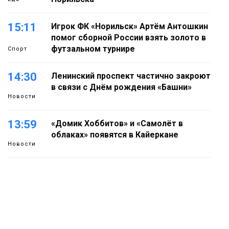
15:11
Игрок ФК «Норильск» Артём Антошкин
помог сборной России взять золото в
футзальном турнире
Спорт
14:30
Ленинский проспект частично закроют
в связи с Днём рождения «Башни»
Новости
13:59
«Домик Хоббитов» и «Самолёт в
облаках» появятся в Кайеркане
Новости
13:08
Предстоящие выходные в Норильске
будут зябкими, пасмурными и
дождливыми
Новости
12:32
Как в Норильске помогают женщинам