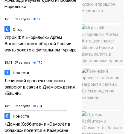
Арнальди изучает кухню и прошлое
Норильска
15:56 07 августа
170
6
Спорт
Игрок ФК «Норильск» Артём
Антошкин помог сборной России
взять золото в футзальном турнире
15:11 07 августа
170
7
Новости
Ленинский проспект частично
закроют в связи с Днём рождения
«Башни»
14:30 07 августа
204
8
Новости
«Домик Хоббитов» и «Самолёт в
облаках» появятся в Кайеркане