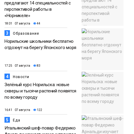
предлагают 14 специальностей с
перспективой работы в
«Норникеле»
18:01 07 августа
44
3
Образование
Норильские школьники бесплатно
отдохнут на берегу Японского моря
17:25 07 августа
83
4
Новости
Зелёный курс Норильска: новые
скверы и тысячи растений появятся
по всему городу
16:41 07 августа
122
5
Еда
Итальянский шеф-повар Федерико