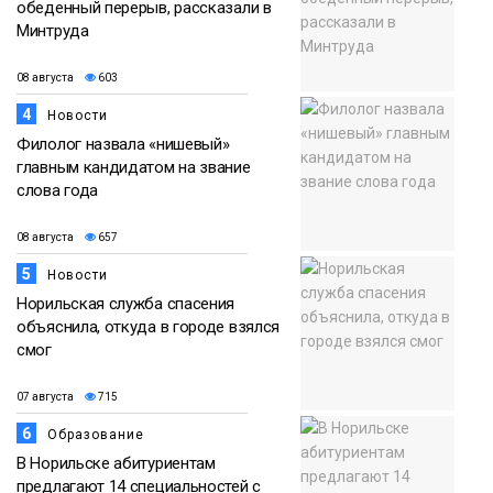
обеденный перерыв, рассказали в
Минтруда
08 августа
603
4
Новости
Филолог назвала «нишевый»
главным кандидатом на звание
слова года
08 августа
657
5
Новости
Норильская служба спасения
объяснила, откуда в городе взялся
смог
07 августа
715
6
Образование
В Норильске абитуриентам
предлагают 14 специальностей с