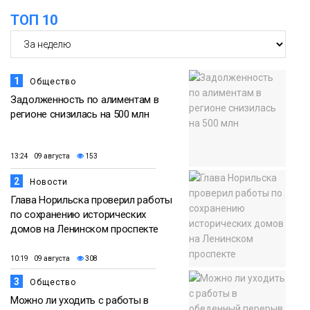
футзальном турнире
ТОП 10
Спорт
1
Общество
Задолженность по алиментам в
регионе снизилась на 500 млн
13:24 09 августа
153
2
Новости
Глава Норильска проверил работы
по сохранению исторических
домов на Ленинском проспекте
10:19 09 августа
308
3
Общество
Можно ли уходить с работы в