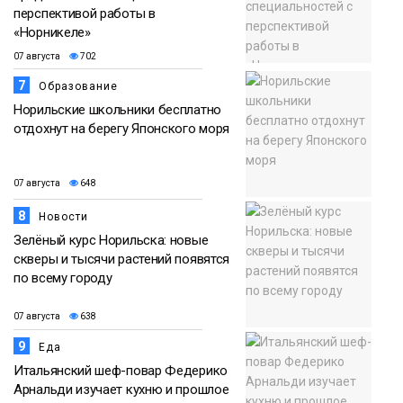
перспективой работы в
«Норникеле»
07 августа
702
7
Образование
Норильские школьники бесплатно
отдохнут на берегу Японского моря
07 августа
648
8
Новости
Зелёный курс Норильска: новые
скверы и тысячи растений появятся
по всему городу
07 августа
638
9
Еда
Итальянский шеф-повар Федерико
Арнальди изучает кухню и прошлое