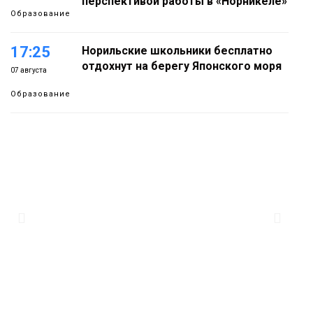
перспективой работы в «Норникеле»
Образование
17:25
Норильские школьники бесплатно
отдохнут на берегу Японского моря
07 августа
Образование
16:41
Зелёный курс Норильска: новые
скверы и тысячи растений появятся по
07 августа
всему городу
Новости
15:56
Итальянский шеф-повар Федерико
Арнальди изучает кухню и прошлое
07 августа
Норильска
Еда
15:11
Игрок ФК «Норильск» Артём Антошкин
помог сборной России взять золото в
07 августа