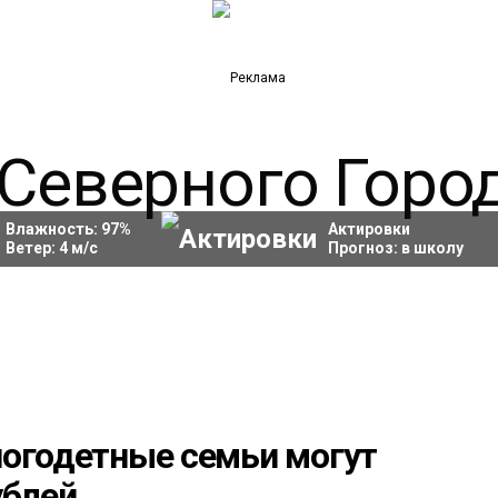
Влажность:
97
%
Актировки
Ветер:
4
м/с
Прогноз:
в школу
ногодетные семьи могут
ублей