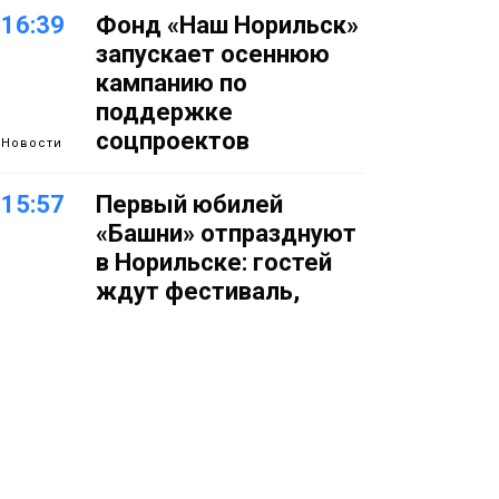
16:39
Фонд «Наш Норильск»
запускает осеннюю
кампанию по
поддержке
соцпроектов
Новости
15:57
Первый юбилей
«Башни» отпразднуют
в Норильске: гостей
ждут фестиваль,
квест и многое другое
Новости
15:15
Как устроено
школьное питание в
Норильске: льготы,
меню и порядок