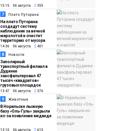
15:15 06 августа
355
7
Плато Путорана
На плато Путорана
создадут систему
наблюдения за вечной
мерзлотой и очистят
территорию от мусора
14:36 06 августа
401
8
Новости
Заполярный
транспортный филиал в
Дудинке
заасфальтировал 47
тысяч «квадратов»
грузовых площадок
13:47 06 августа
376
9
Животные
В Норильске лыжную
базу «Оль-Гуль» закрыли
из-за появления медведя
13:10 06 августа
615