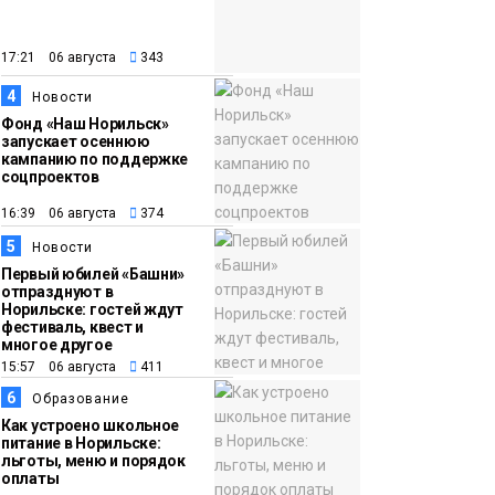
закрыли из-за
появления медведя
Животные
17:21 06 августа
343
4
12:25
Барнаул обошёл
Новости
Фонд «Наш Норильск»
Красноярск в
запускает осеннюю
списке городов,
кампанию по поддержке
соцпроектов
откуда приехали
Проекты
норильчане
16:39 06 августа
374
Медиакомпании
5
Новости
Первый юбилей «Башни»
отпразднуют в
Норильске: гостей ждут
фестиваль, квест и
многое другое
15:57 06 августа
411
6
Образование
Как устроено школьное
питание в Норильске:
льготы, меню и порядок
оплаты