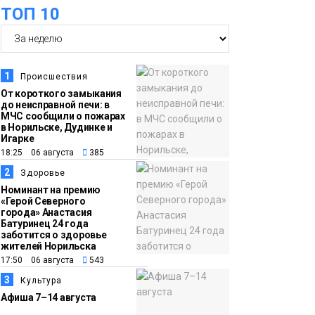
оплаты
Образование
ТОП 10
14:36
На плато Путорана
создадут систему
наблюдения за вечной
1
Происшествия
мерзлотой и очистят
От короткого замыкания
Плато
до неисправной печи: в
территорию от мусора
Путорана
МЧС сообщили о пожарах
в Норильске, Дудинке и
Игарке
13:47
Заполярный
18:25 06 августа
385
транспортный филиал
2
Здоровье
в Дудинке
Номинант на премию
«Герой Северного
заасфальтировал 47
города» Анастасия
Батуринец 24 года
тысяч «квадратов»
заботится о здоровье
грузовых площадок
жителей Норильска
Новости
17:50 06 августа
543
3
Культура
13:10
В Норильске лыжную
Афиша 7–14 августа
базу «Оль-Гуль»