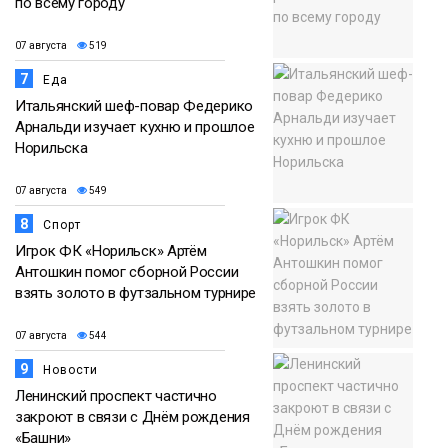
по всему городу
07 августа
519
7
Еда
Итальянский шеф-повар Федерико
Арнальди изучает кухню и прошлое
Норильска
07 августа
549
8
Спорт
Игрок ФК «Норильск» Артём
Антошкин помог сборной России
взять золото в футзальном турнире
07 августа
544
9
Новости
Ленинский проспект частично
закроют в связи с Днём рождения
«Башни»