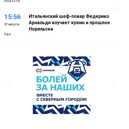
Новости
15:56
Итальянский шеф-повар Федерико
Арнальди изучает кухню и прошлое
07 августа
Норильска
Еда
15:11
Игрок ФК «Норильск» Артём Антошкин
помог сборной России взять золото в
07 августа
футзальном турнире
Спорт
14:30
Ленинский проспект частично закроют
в связи с Днём рождения «Башни»
07 августа
Новости
13:59
«Домик Хоббитов» и «Самолёт в
облаках» появятся в Кайеркане
07 августа