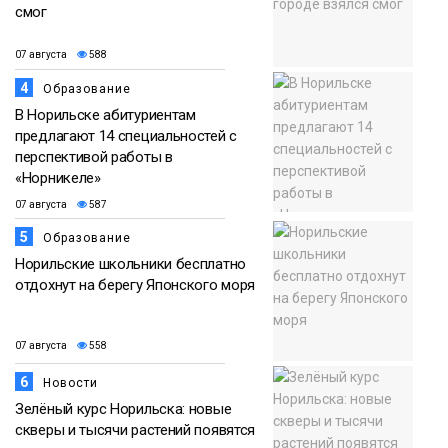
смог
07 августа
588
4
Образование
В Норильске абитуриентам
предлагают 14 специальностей с
перспективой работы в
«Норникеле»
07 августа
587
5
Образование
Норильские школьники бесплатно
отдохнут на берегу Японского моря
07 августа
558
6
Новости
Зелёный курс Норильска: новые
скверы и тысячи растений появятся