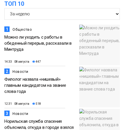
ТОП 10
Новости
1
Общество
Можно ли уходить с работы в
обеденный перерыв, рассказали в
Минтруда
14:33 08 августа
447
2
Новости
Филолог назвала «нишевый»
главным кандидатом на звание
слова года
12:31 08 августа
518
3
Новости
Норильская служба спасения
объяснила, откуда в городе взялся