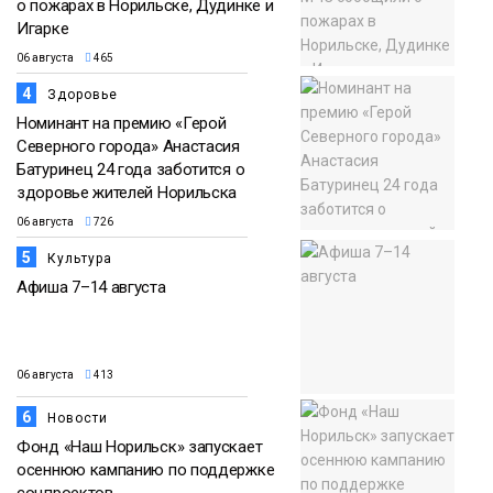
о пожарах в Норильске, Дудинке и
Игарке
06 августа
465
4
Здоровье
Номинант на премию «Герой
Северного города» Анастасия
Батуринец 24 года заботится о
здоровье жителей Норильска
06 августа
726
5
Культура
Афиша 7–14 августа
06 августа
413
6
Новости
Фонд «Наш Норильск» запускает
осеннюю кампанию по поддержке