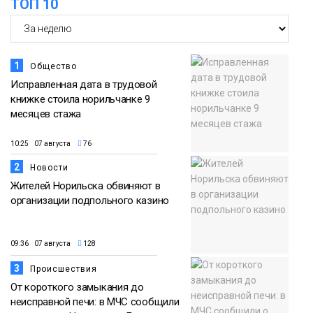
ТОП 10
«квадратов» грузовых площадок
Новости
1
Общество
Исправленная дата в трудовой
книжке стоила норильчанке 9
месяцев стажа
10:25 07 августа
76
2
Новости
Жителей Норильска обвиняют в
организации подпольного казино
09:36 07 августа
128
3
Происшествия
От короткого замыкания до
неисправной печи: в МЧС сообщили