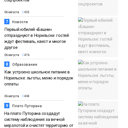
соцпроектов
06 августа
425
7
Новости
Первый юбилей «Башни»
отпразднуют в Норильске: гостей
ждут фестиваль, квест и многое
другое
06 августа
476
8
Образование
Как устроено школьное питание в
Норильске: льготы, меню и порядок
оплаты
06 августа
404
9
Плато Путорана
На плато Путорана создадут
систему наблюдения за вечной
мерзлотой и очистят территорию от