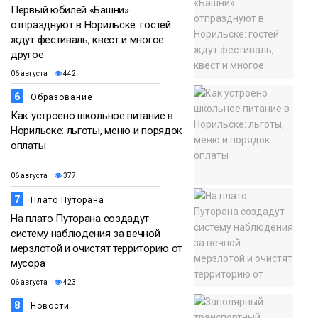
Первый юбилей «Башни»
отпразднуют в Норильске: гостей
ждут фестиваль, квест и многое
другое
06 августа
442
6
Образование
Как устроено школьное питание в
Норильске: льготы, меню и порядок
оплаты
06 августа
377
7
Плато Путорана
На плато Путорана создадут
систему наблюдения за вечной
мерзлотой и очистят территорию от
мусора
06 августа
423
8
Новости