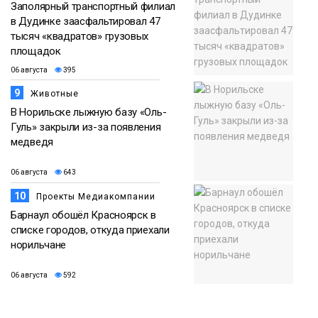
Заполярный транспортный филиал
в Дудинке заасфальтировал 47
тысяч «квадратов» грузовых
площадок
06 августа
395
9
Животные
В Норильске лыжную базу «Оль-
Гуль» закрыли из-за появления
медведя
06 августа
643
10
Проекты Медиакомпании
Барнаул обошёл Красноярск в
списке городов, откуда приехали
норильчане
06 августа
592