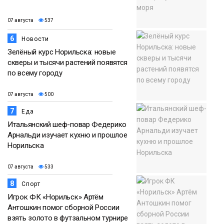
07 августа
537
6
Новости
Зелёный курс Норильска: новые
скверы и тысячи растений появятся
по всему городу
07 августа
500
7
Еда
Итальянский шеф-повар Федерико
Арнальди изучает кухню и прошлое
Норильска
07 августа
533
8
Спорт
Игрок ФК «Норильск» Артём
Антошкин помог сборной России
взять золото в футзальном турнире