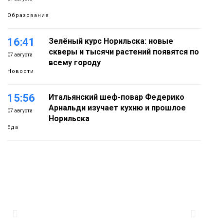
Образование
16:41
Зелёный курс Норильска: новые
скверы и тысячи растений появятся по
07 августа
всему городу
Новости
15:56
Итальянский шеф-повар Федерико
Арнальди изучает кухню и прошлое
07 августа
Норильска
Еда
15:11
Игрок ФК «Норильск» Артём Антошкин
помог сборной России взять золото в
07 августа
футзальном турнире
Спорт
14:30
Ленинский проспект частично закроют