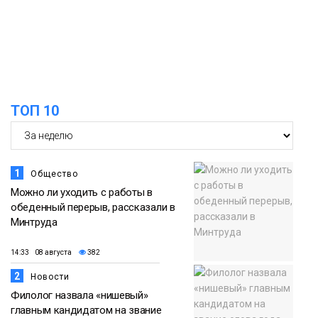
в связи с Днём рождения «Башни»
07 августа
Новости
13:59
«Домик Хоббитов» и «Самолёт в
облаках» появятся в Кайеркане
07 августа
ТОП 10
Новости
1
Общество
Можно ли уходить с работы в
обеденный перерыв, рассказали в
Минтруда
14:33 08 августа
382
2
Новости
Филолог назвала «нишевый»
главным кандидатом на звание