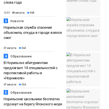
слова года
12:31 08 августа
458
3
Новости
Норильская служба спасения
объяснила, откуда в городе взялся
смог
07 августа
564
4
Образование
В Норильске абитуриентам
предлагают 14 специальностей с
перспективой работы в
«Норникеле»
07 августа
556
5
Образование
Норильские школьники бесплатно
отдохнут на берегу Японского моря