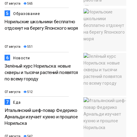
07 августа
565
5
Образование
Норильские школьники бесплатно
отдохнут на берегу Японского моря
07 августа
551
6
Новости
Зелёный курс Норильска: новые
скверы и тысячи растений появятся
по всему городу
07 августа
512
7
Еда
Итальянский шеф-повар Федерико
Арнальди изучает кухню и прошлое
Норильска
07 августа
542