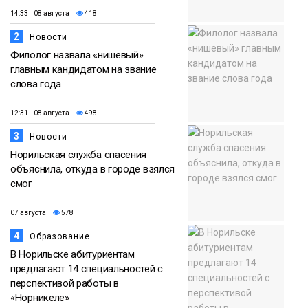
14:33 08 августа
418
2
Новости
Филолог назвала «нишевый»
главным кандидатом на звание
слова года
12:31 08 августа
498
3
Новости
Норильская служба спасения
объяснила, откуда в городе взялся
смог
07 августа
578
4
Образование
В Норильске абитуриентам
предлагают 14 специальностей с
перспективой работы в
«Норникеле»