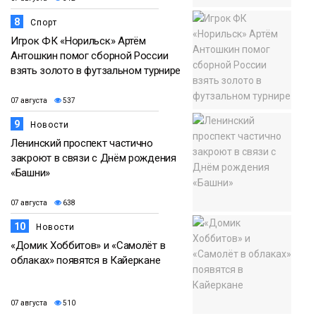
8
Спорт
Игрок ФК «Норильск» Артём
Антошкин помог сборной России
взять золото в футзальном турнире
07 августа
537
9
Новости
Ленинский проспект частично
закроют в связи с Днём рождения
«Башни»
07 августа
638
10
Новости
«Домик Хоббитов» и «Самолёт в
облаках» появятся в Кайеркане
07 августа
510