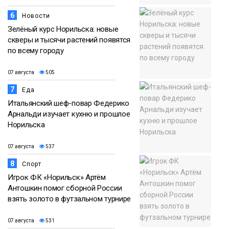
6
Новости
Зелёный курс Норильска: новые
скверы и тысячи растений появятся
по всему городу
07 августа
505
7
Еда
Итальянский шеф-повар Федерико
Арнальди изучает кухню и прошлое
Норильска
07 августа
537
8
Спорт
Игрок ФК «Норильск» Артём
Антошкин помог сборной России
взять золото в футзальном турнире
07 августа
531