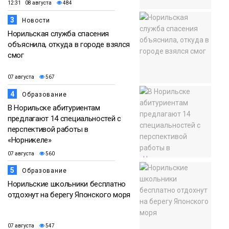
12:31 08 августа
484
3
Новости
Норильская служба спасения
объяснила, откуда в городе взялся
смог
07 августа
567
4
Образование
В Норильске абитуриентам
предлагают 14 специальностей с
перспективой работы в
«Норникеле»
07 августа
560
5
Образование
Норильские школьники бесплатно
отдохнут на берегу Японского моря
07 августа
547