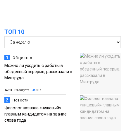
13:59
«Домик Хоббитов» и «Самолёт в
облаках» появятся в Кайеркане
07 августа
ТОП 10
Новости
1
Общество
Можно ли уходить с работы в
обеденный перерыв, рассказали в
Минтруда
14:33 08 августа
397
2
Новости
Филолог назвала «нишевый»
главным кандидатом на звание
слова года