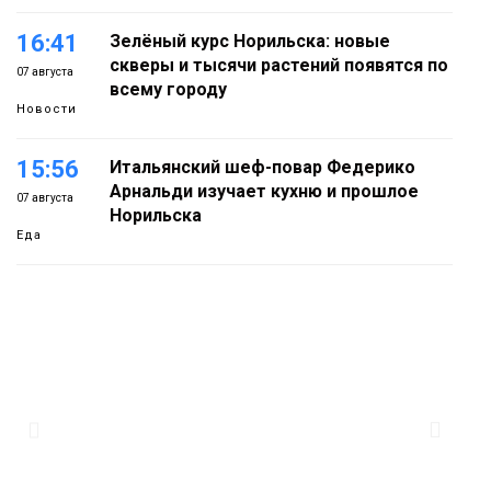
16:41
Зелёный курс Норильска: новые
скверы и тысячи растений появятся по
07 августа
всему городу
Новости
15:56
Итальянский шеф-повар Федерико
Арнальди изучает кухню и прошлое
07 августа
Норильска
Еда
15:11
Игрок ФК «Норильск» Артём Антошкин
помог сборной России взять золото в
07 августа
футзальном турнире
Спорт
14:30
Ленинский проспект частично закроют
в связи с Днём рождения «Башни»
07 августа
Новости