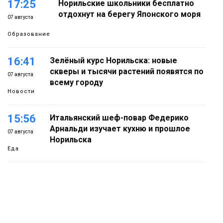
17:25
Норильские школьники бесплатно
отдохнут на берегу Японского моря
07 августа
Образование
16:41
Зелёный курс Норильска: новые
скверы и тысячи растений появятся по
07 августа
всему городу
Новости
15:56
Итальянский шеф-повар Федерико
Арнальди изучает кухню и прошлое
07 августа
Норильска
Еда
15:11
Игрок ФК «Норильск» Артём Антошкин
помог сборной России взять золото в
07 августа
футзальном турнире
Спорт