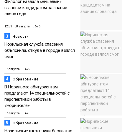
Филолог назвала «нишевый»
главным кандидатом на звание
слова года
12:31 08 августа
576
3
Новости
Норильская служба спасения
объяснила, откуда в городе взялся
смог
07 августа
629
4
Образование
В Норильске абитуриентам
предлагают 14 специальностей с
перспективой работы в
«Норникеле»
07 августа
623
5
Образование
Норильские школьники бесплатно