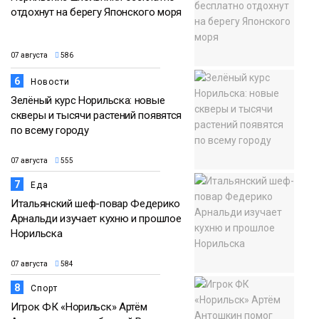
отдохнут на берегу Японского моря
07 августа
586
6
Новости
Зелёный курс Норильска: новые
скверы и тысячи растений появятся
по всему городу
07 августа
555
7
Еда
Итальянский шеф-повар Федерико
Арнальди изучает кухню и прошлое
Норильска
07 августа
584
8
Спорт
Игрок ФК «Норильск» Артём