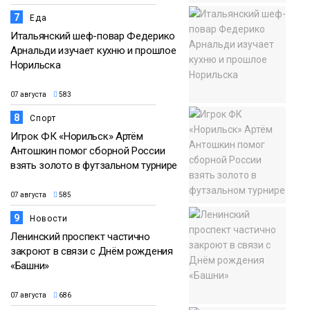
7
Еда
Итальянский шеф-повар Федерико
Арнальди изучает кухню и прошлое
Норильска
07 августа
583
8
Спорт
Игрок ФК «Норильск» Артём
Антошкин помог сборной России
взять золото в футзальном турнире
07 августа
585
9
Новости
Ленинский проспект частично
закроют в связи с Днём рождения
«Башни»
07 августа
686