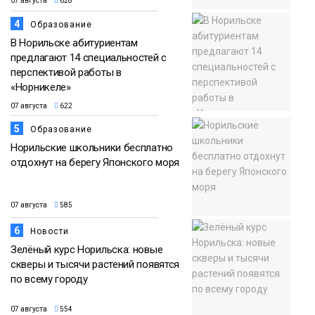
07 августа
628
4
Образование
В Норильске абитуриентам
предлагают 14 специальностей с
перспективой работы в
«Норникеле»
07 августа
622
5
Образование
Норильские школьники бесплатно
отдохнут на берегу Японского моря
07 августа
585
6
Новости
Зелёный курс Норильска: новые
скверы и тысячи растений появятся
по всему городу
07 августа
554