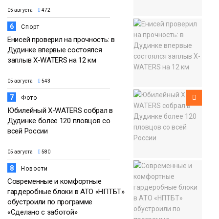
05 августа
472
6
Спорт
Енисей проверил на прочность: в
Дудинке впервые состоялся
заплыв X-WATERS на 12 км
05 августа
543
7
Фото
Юбилейный X-WATERS собрал в
Дудинке более 120 пловцов со
всей России
05 августа
580
8
Новости
Современные и комфортные
гардеробные блоки в АТО «НПТБТ»
обустроили по программе
«Сделано с заботой»