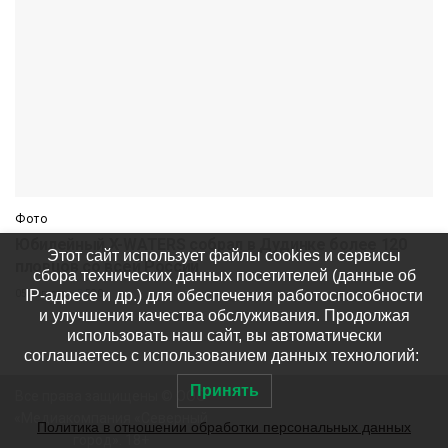
Фото
Юбилейный X-WATERS собрал в Дудинке более 120
Этот сайт использует файлы cookies и сервисы
пловцов со всей России
сбора технических данных посетителей (данные об
IP-адресе и др.) для обеспечения работоспособности
05 августа
580
и улучшения качества обслуживания. Продолжая
использовать наш сайт, вы автоматически
соглашаетесь с использованием данных технологий:
Принять
Все права защищены © ООО
«Медиакомпания «Северный
Политика в отношении обработки персональных данных
город». 18+