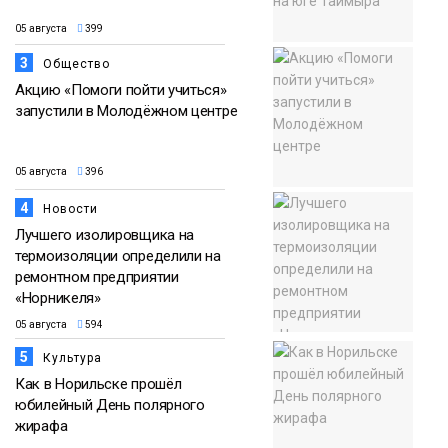
05 августа
399
3
Общество
Акцию «Помоги пойти учиться»
запустили в Молодёжном центре
05 августа
396
4
Новости
Лучшего изолировщика на
термоизоляции определили на
ремонтном предприятии
«Норникеля»
05 августа
594
5
Культура
Как в Норильске прошёл
юбилейный День полярного
жирафа