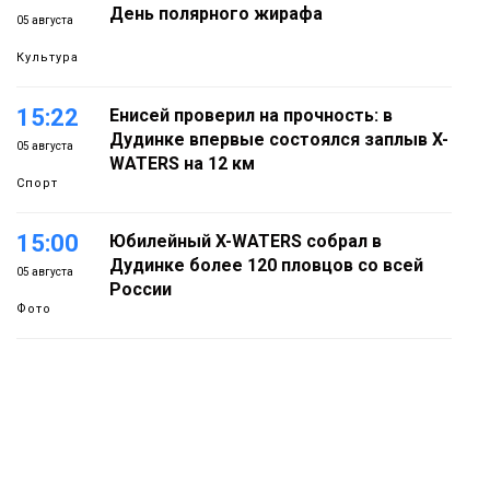
День полярного жирафа
05 августа
Культура
15:22
Енисей проверил на прочность: в
Дудинке впервые состоялся заплыв X-
05 августа
WATERS на 12 км
Спорт
15:00
Юбилейный X-WATERS собрал в
Дудинке более 120 пловцов со всей
05 августа
России
Фото
14:36
Современные и комфортные
гардеробные блоки в АТО «НПТБТ»
05 августа
обустроили по программе «Сделано с
заботой»
Новости