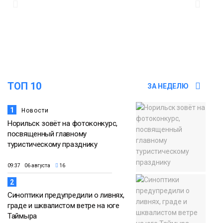
13:58
«Морозное дерби» стартует в
Норильске 3 сентября
05 августа
Новости
13:11
«Привет из отпуска»: победитель
летнего розыгрыша от «Северного
05 августа
города» получила свой приз
ТОП 10
ЗА НЕДЕЛЮ
Общество
1
Новости
Норильск зовёт на фотоконкурс,
посвященный главному
туристическому празднику
09:37 06 августа
16
2
Синоптики предупредили о ливнях,
граде и шквалистом ветре на юге
Таймыра