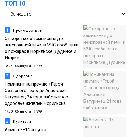
ТОП 10
1
Происшествия
От короткого замыкания до
неисправной печи: в МЧС сообщили
о пожарах в Норильске, Дудинке и
Игарке
18:25 06 августа
269
2
Здоровье
Номинант на премию «Герой
Северного города» Анастасия
Батуринец 24 года заботится о
здоровье жителей Норильска
17:50 06 августа
399
3
Культура
Афиша 7–14 августа