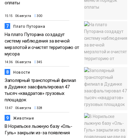
оплаты
15:15 06 августа
300
7
Плато Путорана
На плато Путорана создадут
систему наблюдения за вечной
мерзлотой и очистят территорию от
мусора
14:36 06 августа
345
8
Новости
Заполярный транспортный филиал
в Дудинке заасфальтировал 47
тысяч «квадратов» грузовых
площадок
13:47 06 августа
328
9
Животные
В Норильске лыжную базу «Оль-
Гуль» закрыли из-за появления