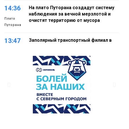
14:36
На плато Путорана создадут систему
наблюдения за вечной мерзлотой и
Плато
очистят территорию от мусора
Путорана
13:47
Заполярный транспортный филиал в
Дудинке заасфальтировал 47 тысяч
«квадратов» грузовых площадок
Новости
13:10
В Норильске лыжную базу «Оль-Гуль»
закрыли из-за появления медведя
Животные
12:25
Барнаул обошёл Красноярск в
списке городов, откуда приехали
Проекты
норильчане
Медиакомпании