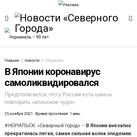
Главная
Новости
Общество
В Японии коронавирус
самоликвидировался
ИТЕТ
Предполагается, что у России есть шансы
повторить «японское чудо».
25 ноября 2021
Время прочтения: 1 мин.
#НОРИЛЬСК. «Северный город» –
В Японии внезапно
прекратилась пятая, самая сильная волна эпидемии.