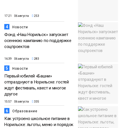
17:21 06 августа
253
4
Новости
Фонд «Наш Норильск» запускает
осеннюю кампанию по поддержке
соцпроектов
16:39 06 августа
283
5
Новости
Первый юбилей «Башни»
отпразднуют в Норильске: гостей
ждут фестиваль, квест и многое
другое
15:57 06 августа
335
6
Образование
Как устроено школьное питание в
Норильске: льготы, меню и порядок