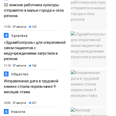
22 земских работника культуры
отправятся в малые города и сёла
региона
11:53 07 августа
123
4
Здоровье
«ЗдравКонтроль» для оперативной
связи пациентов с
медучреждениями запустили в
регионе
11:10 07 августа
162
5
Общество
Исправленная дата в трудовой
книжке стоила норильчанке 9
месяцев стажа
10:25 07 августа
227
6
Новости