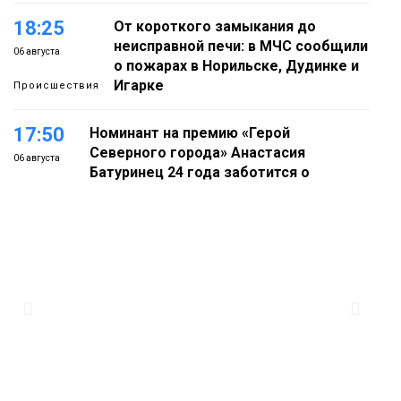
18:25
От короткого замыкания до
неисправной печи: в МЧС сообщили
06 августа
о пожарах в Норильске, Дудинке и
Игарке
Происшествия
17:50
Номинант на премию «Герой
Северного города» Анастасия
06 августа
Батуринец 24 года заботится о
здоровье жителей Норильска
Здоровье
17:21
Афиша 7–14 августа
06 августа
Культура
16:39
Фонд «Наш Норильск» запускает
осеннюю кампанию по поддержке
06 августа
соцпроектов
Новости