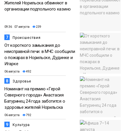
Жителей Норильска обвиняют в
организации подпольного казино
09:36 07 августа
239
7
Происшествия
От короткого замыкания до
неисправной печи: в МЧС сообщили
о пожарах в Норильске, Дудинке и
Игарке
06 августа
492
8
Здоровье
Номинант на премию «Герой
Северного города» Анастасия
Батуринец 24 года заботится о
здоровье жителей Норильска
06 августа
792
9
Культура