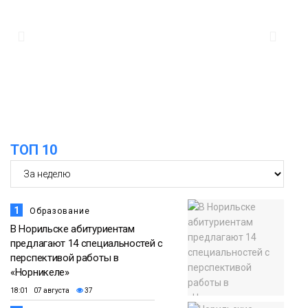
11:53
22 земских работника культуры
отправятся в малые города и сёла
региона
Культура
ТОП 10
1
Образование
В Норильске абитуриентам
предлагают 14 специальностей с
перспективой работы в
«Норникеле»
18:01 07 августа
37