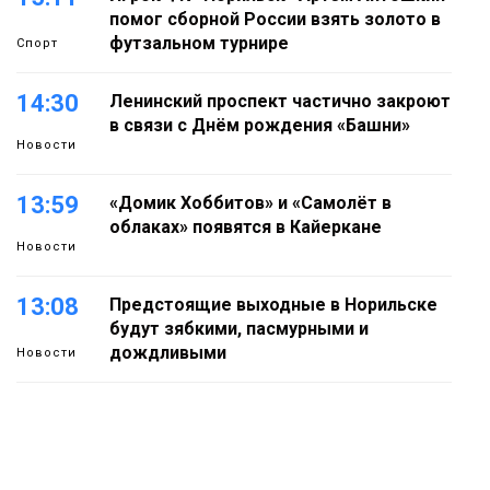
помог сборной России взять золото в
футзальном турнире
Спорт
14:30
Ленинский проспект частично закроют
в связи с Днём рождения «Башни»
Новости
13:59
«Домик Хоббитов» и «Самолёт в
облаках» появятся в Кайеркане
Новости
13:08
Предстоящие выходные в Норильске
будут зябкими, пасмурными и
дождливыми
Новости
12:32
Как в Норильске помогают женщинам
из исправительного центра
адаптироваться к жизни
Общество