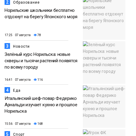
2
Образование
Норильские школьники бесплатно
отдохнут на берегу Японского моря
17:25 07 августа
78
3
Новости
Зелёный курс Норильска: новые
скверы и тысячи растений появятся
по всему городу
16:41 07 августа
116
4
Еда
Итальянский шеф-повар Федерико
Арнальди изучает кухню и прошлое
Норильска
15:56 07 августа
168
5
Спорт