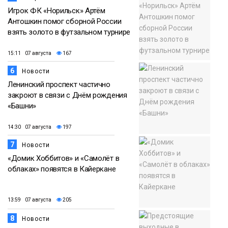
Игрок ФК «Норильск» Артём
Антошкин помог сборной России
взять золото в футзальном турнире
15:11 07 августа
167
6
Новости
Ленинский проспект частично
закроют в связи с Днём рождения
«Башни»
14:30 07 августа
197
7
Новости
«Домик Хоббитов» и «Самолёт в
облаках» появятся в Кайеркане
13:59 07 августа
205
8
Новости