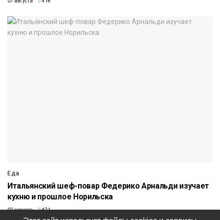
07 августа
418
Еда
Итальянский шеф-повар Федерико Арнальди изучает
кухню и прошлое Норильска
07 августа
471