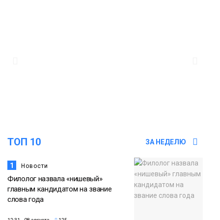
14:30
Ленинский проспект частично закроют
в связи с Днём рождения «Башни»
07 августа
Новости
13:59
«Домик Хоббитов» и «Самолёт в
облаках» появятся в Кайеркане
07 августа
Новости
13:08
Предстоящие выходные в Норильске
будут зябкими, пасмурными и
07 августа
ТОП 10
ЗА НЕДЕЛЮ
дождливыми
Новости
1
Новости
Филолог назвала «нишевый»
главным кандидатом на звание
слова года