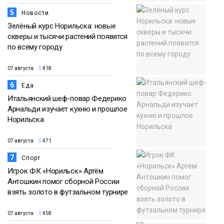
5
Новости
Зелёный курс Норильска: новые
скверы и тысячи растений появятся
по всему городу
07 августа
418
6
Еда
Итальянский шеф-повар Федерико
Арнальди изучает кухню и прошлое
Норильска
07 августа
471
7
Спорт
Игрок ФК «Норильск» Артём
Антошкин помог сборной России
взять золото в футзальном турнире
07 августа
458