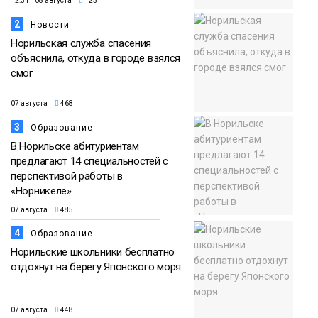
12:31 08 августа
125
2
Новости
Норильская служба спасения
объяснила, откуда в городе взялся
смог
07 августа
468
3
Образование
В Норильске абитуриентам
предлагают 14 специальностей с
перспективой работы в
«Норникеле»
07 августа
485
4
Образование
Норильские школьники бесплатно
отдохнут на берегу Японского моря
07 августа
448