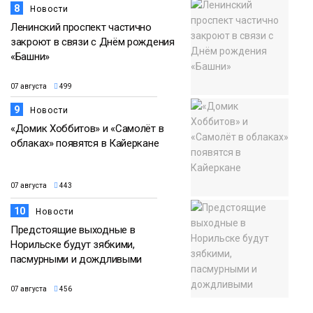
8
Новости
Ленинский проспект частично
закроют в связи с Днём рождения
«Башни»
07 августа
499
9
Новости
«Домик Хоббитов» и «Самолёт в
облаках» появятся в Кайеркане
07 августа
443
10
Новости
Предстоящие выходные в
Норильске будут зябкими,
пасмурными и дождливыми
07 августа
456