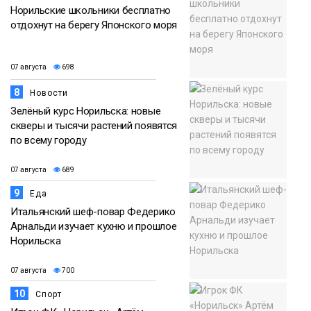
Норильские школьники бесплатно
отдохнут на берегу Японского моря
07 августа
698
8
Новости
Зелёный курс Норильска: новые
скверы и тысячи растений появятся
по всему городу
07 августа
689
9
Еда
Итальянский шеф-повар Федерико
Арнальди изучает кухню и прошлое
Норильска
07 августа
700
10
Спорт