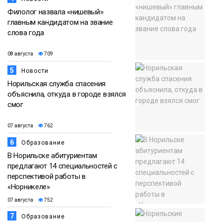
Филолог назвала «нишевый»
главным кандидатом на звание
слова года
08 августа
709
5
Новости
Норильская служба спасения
объяснила, откуда в городе взялся
смог
07 августа
762
6
Образование
В Норильске абитуриентам
предлагают 14 специальностей с
перспективой работы в
«Норникеле»
07 августа
752
7
Образование