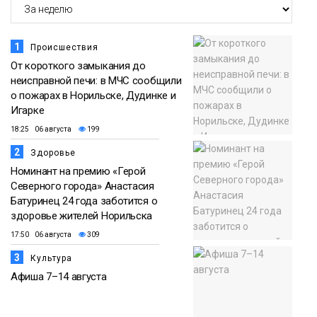
1
Происшествия
От короткого замыкания до
неисправной печи: в МЧС сообщили
о пожарах в Норильске, Дудинке и
Игарке
18:25 06 августа
199
2
Здоровье
Номинант на премию «Герой
Северного города» Анастасия
Батуринец 24 года заботится о
здоровье жителей Норильска
17:50 06 августа
309
3
Культура
Афиша 7–14 августа