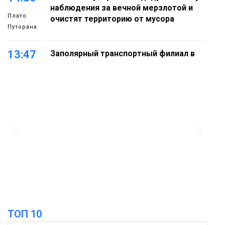
наблюдения за вечной мерзлотой и
Плато
очистят территорию от мусора
Путорана
13:47
Заполярный транспортный филиал в
Дудинке заасфальтировал 47 тысяч
«квадратов» грузовых площадок
Новости
13:10
В Норильске лыжную базу «Оль-Гуль»
закрыли из-за появления медведя
Животные
12:25
Барнаул обошёл Красноярск в
списке городов, откуда приехали
Проекты
норильчане
Медиакомпании
ТОП 10