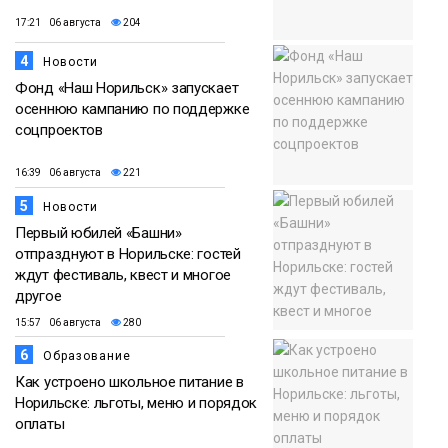
17:21 06 августа
204
4
Новости
Фонд «Наш Норильск» запускает
осеннюю кампанию по поддержке
соцпроектов
16:39 06 августа
221
5
Новости
Первый юбилей «Башни»
отпразднуют в Норильске: гостей
ждут фестиваль, квест и многое
другое
15:57 06 августа
280
6
Образование
Как устроено школьное питание в
Норильске: льготы, меню и порядок
оплаты