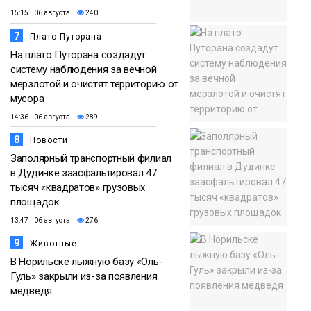
15:15 06 августа
240
7
Плато Путорана
На плато Путорана создадут
систему наблюдения за вечной
мерзлотой и очистят территорию от
мусора
14:36 06 августа
289
8
Новости
Заполярный транспортный филиал
в Дудинке заасфальтировал 47
тысяч «квадратов» грузовых
площадок
13:47 06 августа
276
9
Животные
В Норильске лыжную базу «Оль-
Гуль» закрыли из-за появления
медведя