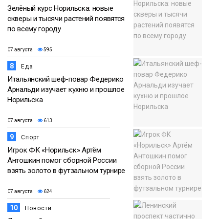
Зелёный курс Норильска: новые
скверы и тысячи растений появятся
по всему городу
07 августа
595
8
Еда
Итальянский шеф-повар Федерико
Арнальди изучает кухню и прошлое
Норильска
07 августа
613
9
Спорт
Игрок ФК «Норильск» Артём
Антошкин помог сборной России
взять золото в футзальном турнире
07 августа
624
10
Новости