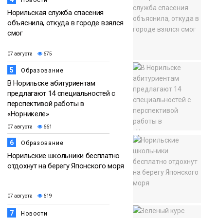
Новости
Норильская служба спасения
объяснила, откуда в городе взялся
смог
07 августа
675
5
Образование
В Норильске абитуриентам
предлагают 14 специальностей с
перспективой работы в
«Норникеле»
07 августа
661
6
Образование
Норильские школьники бесплатно
отдохнут на берегу Японского моря
07 августа
619
7
Новости