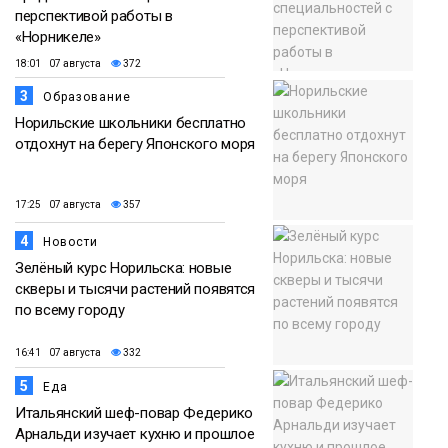
перспективой работы в
«Норникеле»
18:01 07 августа
372
3
Образование
Норильские школьники бесплатно
отдохнут на берегу Японского моря
17:25 07 августа
357
4
Новости
Зелёный курс Норильска: новые
скверы и тысячи растений появятся
по всему городу
16:41 07 августа
332
5
Еда
Итальянский шеф-повар Федерико
Арнальди изучает кухню и прошлое