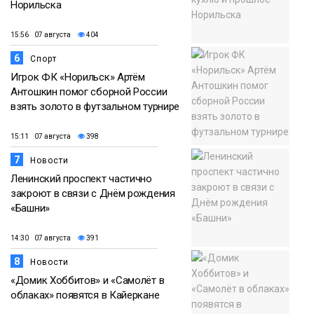
Норильска
15:56 07 августа
404
6
Спорт
Игрок ФК «Норильск» Артём
Антошкин помог сборной России
взять золото в футзальном турнире
15:11 07 августа
398
7
Новости
Ленинский проспект частично
закроют в связи с Днём рождения
«Башни»
14:30 07 августа
391
8
Новости
«Домик Хоббитов» и «Самолёт в
облаках» появятся в Кайеркане