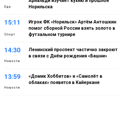
Арнальди изучает кухню и прошлое
Норильска
Еда
15:11
Игрок ФК «Норильск» Артём Антошкин
помог сборной России взять золото в
футзальном турнире
Спорт
14:30
Ленинский проспект частично закроют
в связи с Днём рождения «Башни»
Новости
13:59
«Домик Хоббитов» и «Самолёт в
облаках» появятся в Кайеркане
Новости
13:08
Предстоящие выходные в Норильске
будут зябкими, пасмурными и
дождливыми
Новости