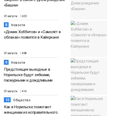
«Башни»
07 августа
420
8
Новости
«Домик Хоббитов» и «Самолёт в
облаках» появятся в Кайеркане
07 августа
408
9
Новости
Предстоящие выходные в
Норильске будут зябкими,
пасмурными и дождливыми
07 августа
414
10
Общество
Как в Норильске помогают
женщинам из исправительного