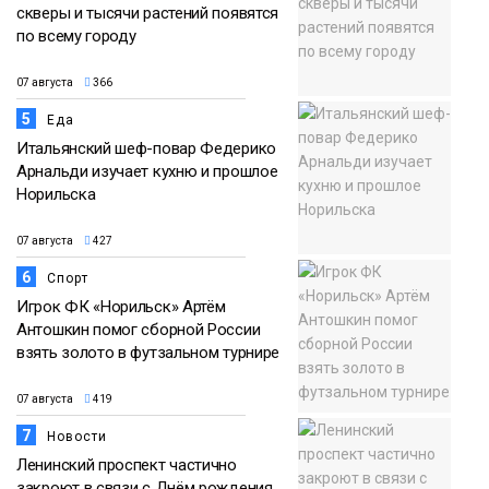
скверы и тысячи растений появятся
по всему городу
07 августа
366
5
Еда
Итальянский шеф-повар Федерико
Арнальди изучает кухню и прошлое
Норильска
07 августа
427
6
Спорт
Игрок ФК «Норильск» Артём
Антошкин помог сборной России
взять золото в футзальном турнире
07 августа
419
7
Новости
Ленинский проспект частично
закроют в связи с Днём рождения