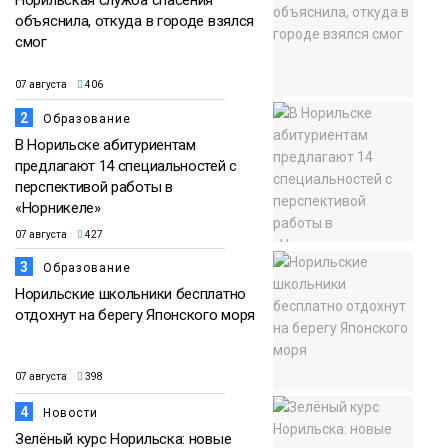
Норильская служба спасения
объяснила, откуда в городе взялся
смог
07 августа
406
2
Образование
В Норильске абитуриентам
предлагают 14 специальностей с
перспективой работы в
«Норникеле»
07 августа
427
3
Образование
Норильские школьники бесплатно
отдохнут на берегу Японского моря
07 августа
398
4
Новости
Зелёный курс Норильска: новые